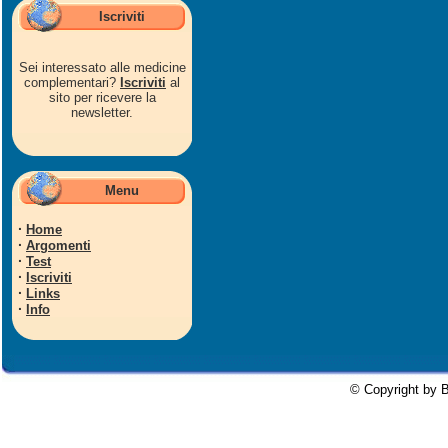
Iscriviti
Sei interessato alle medicine
complementari?
Iscriviti
al
sito per ricevere la
newsletter.
Menu
·
Home
·
Argomenti
·
Test
·
Iscriviti
·
Links
·
Info
© Copyright by B