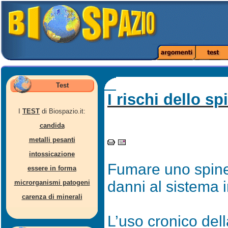
Test
I rischi dello sp
I
TEST
di Biospazio.it:
candida
metalli pesanti
intossicazione
Fumare uno spine
essere in forma
danni al sistema i
microrganismi patogeni
carenza di minerali
L’uso cronico del