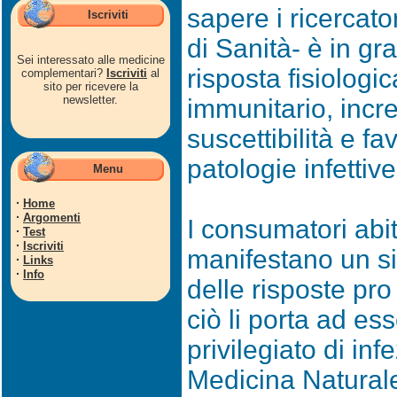
sapere i ricercator
Iscriviti
di Sanità- è in gra
Sei interessato alle medicine
risposta fisiologi
complementari?
Iscriviti
al
sito per ricevere la
newsletter.
immunitario, inc
suscettibilità e f
patologie infettive
Menu
·
Home
·
Argomenti
I consumatori abi
·
Test
·
Iscriviti
manifestano un sig
·
Links
·
Info
delle risposte pro
ciò li porta ad es
privilegiato di inf
Medicina Natural