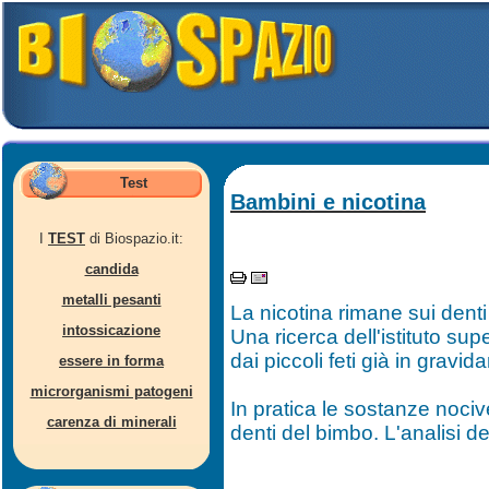
Test
Bambini e nicotina
I
TEST
di Biospazio.it:
candida
metalli pesanti
La nicotina rimane sui denti 
intossicazione
Una ricerca dell'istituto su
dai piccoli feti già in gravid
essere in forma
microrganismi patogeni
In pratica le sostanze noci
carenza di minerali
denti del bimbo. L'analisi 