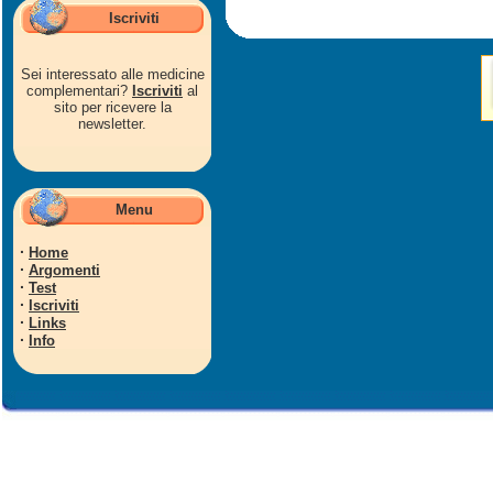
Iscriviti
Sei interessato alle medicine
complementari?
Iscriviti
al
sito per ricevere la
newsletter.
Menu
·
Home
·
Argomenti
·
Test
·
Iscriviti
·
Links
·
Info