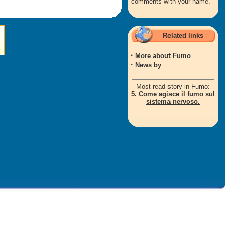
comments with your name.
Related links
·
More about Fumo
·
News by
Most read story in Fumo:
5. Come agisce il fumo sul
sistema nervoso.