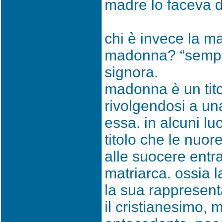
madre lo faceva d
chi è invece la m
madonna? “sempl
signora.
madonna è un tito
rivolgendosi a un
essa. in alcuni lu
titolo che le nuor
alle suocere entr
matriarca. ossia 
la sua rappresent
il cristianesimo, 