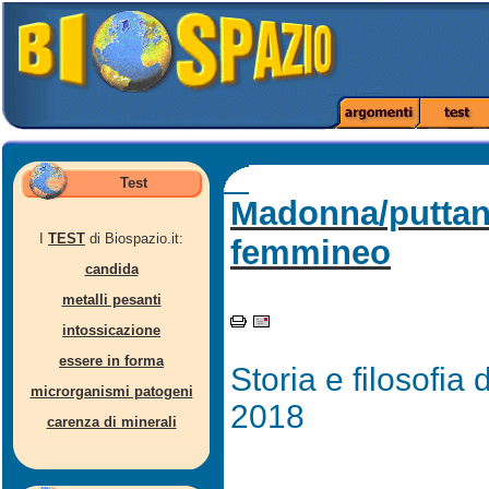
Test
Madonna/puttana
I
TEST
di Biospazio.it:
femmineo
candida
metalli pesanti
intossicazione
essere in forma
Storia e filosofia
microrganismi patogeni
2018
carenza di minerali