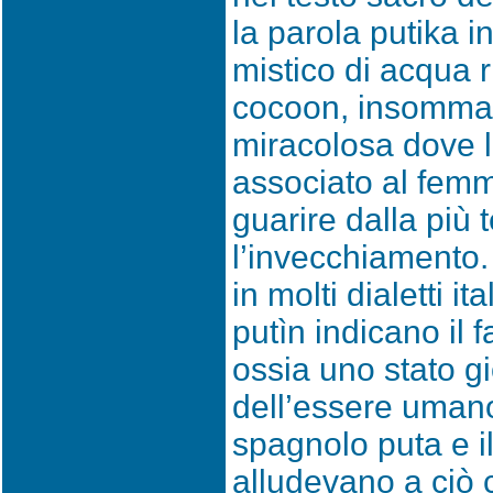
la parola putika i
mistico di acqua r
cocoon, insomma.
miracolosa dove 
associato al femm
guarire dalla più t
l’invecchiamento.
in molti dialetti it
putìn indicano il f
ossia uno stato g
dell’essere uman
spagnolo puta e i
alludevano a ciò 