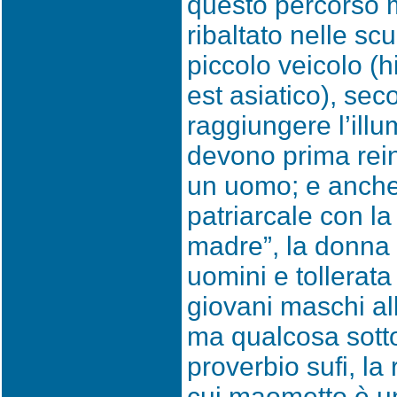
questo percorso m
ribaltato nelle sc
piccolo veicolo (h
est asiatico), sec
raggiungere l’ill
devono prima rein
un uomo; e anche 
patriarcale con la 
madre”, la donna
uomini e tollerata
giovani maschi al
ma qualcosa sott
proverbio sufi, la 
cui maometto è u