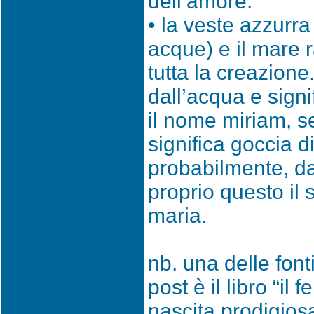
dell’amore.
• la veste azzurra
acque) e il mare r
tutta la creazione
dall’acqua e sign
il nome miriam, s
significa goccia d
probabilmente, da
proprio questo il 
maria.
nb. una delle font
post è il libro “il
nascita prodigiosa