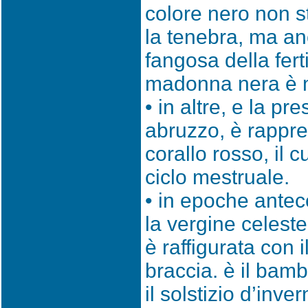
colore nero non s
la tenebra, ma an
fangosa della fertil
madonna nera è m
• in altre, e la pr
abruzzo, è rappre
corallo rosso, il 
ciclo mestruale.
• in epoche antece
la vergine celest
è raffigurata con i
braccia. è il bam
il solstizio d’inv