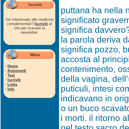
Iscriviti
puttana ha nella 
significato grave
Sei interessato alle medicine
complementari?
Iscriviti
al
significa davvero
sito per ricevere la
newsletter.
la parola deriva d
significa pozzo, b
Menu
accosta al princip
·
Home
contenimento, oss
·
Argomenti
·
Test
della vagina, dell
·
Iscriviti
·
Links
puticuli, intesi c
·
Info
indicavano in ori
o un buco scavato
i morti. il ritorno 
nel testo sacro de