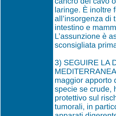
cancro del cavo o
laringe. È inoltre
all’insorgenza di 
intestino e mamme
L’assunzione è a
sconsigliata prima
3) SEGUIRE LA 
MEDITERRANEA: è
maggior apporto di
specie se crude, h
protettivo sul ri
tumorali, in partic
apparati digerente