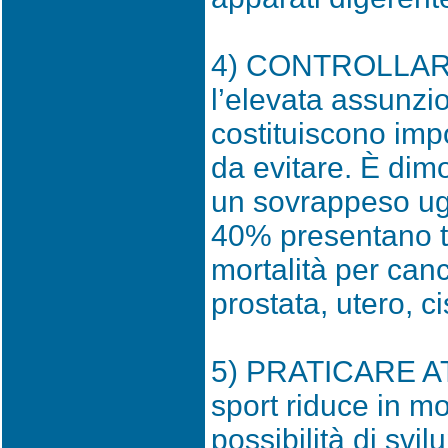
4) CONTROLLARE 
l’elevata assunzio
costituiscono impor
da evitare. È dim
un sovrappeso ug
40% presentano ta
mortalità per canc
prostata, utero, c
5) PRATICARE AT
sport riduce in m
possibilità di svi