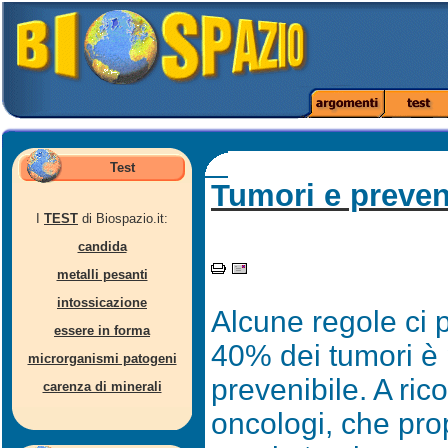
Test
Tumori e preve
I
TEST
di Biospazio.it:
candida
metalli pesanti
intossicazione
Alcune regole ci pe
essere in forma
40% dei tumori è
microrganismi patogeni
prevenibile. A ric
carenza di minerali
oncologi, che pr