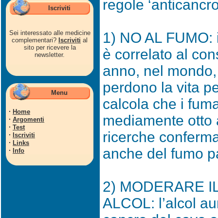
regole ‘anticancro
Iscriviti
Sei interessato alle medicine
1) NO AL FUMO: il
complementari?
Iscriviti
al
sito per ricevere la
è correlato al co
newsletter.
anno, nel mondo, 
perdono la vita p
Menu
calcola che i fum
·
Home
mediamente otto 
·
Argomenti
·
Test
ricerche conferma
·
Iscriviti
·
Links
anche del fumo p
·
Info
2) MODERARE I
ALCOL: l’alcol aum