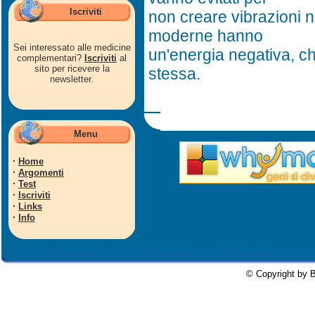
Iscriviti
non creare vibrazioni 
moderne hanno
Sei interessato alle medicine
un'energia negativa, ch
complementari?
Iscriviti
al
sito per ricevere la
stessa.
newsletter.
Menu
·
Home
·
Argomenti
·
Test
·
Iscriviti
·
Links
·
Info
© Copyright by B