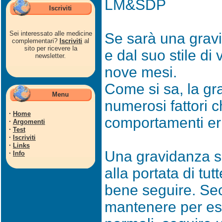
LM&SDP
Iscriviti
Sei interessato alle medicine
Se sarà una grav
complementari?
Iscriviti
al
sito per ricevere la
e dal suo stile di
newsletter.
nove mesi.
Come si sa, la g
Menu
numerosi fattori 
·
Home
comportamenti err
·
Argomenti
·
Test
·
Iscriviti
·
Links
Una gravidanza s
·
Info
alla portata di tu
bene seguire. Sec
mantenere per es