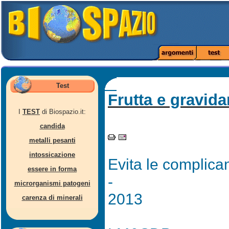
Test
Frutta e gravid
I
TEST
di Biospazio.it:
candida
metalli pesanti
intossicazione
Evita le complica
essere in forma
-
microrganismi patogeni
2013
carenza di minerali