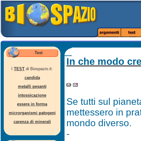
Test
In che modo cre
I
TEST
di Biospazio.it:
candida
metalli pesanti
intossicazione
Se tutti sul piane
essere in forma
mettessero in pr
microrganismi patogeni
mondo diverso.
carenza di minerali
-