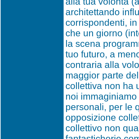
alla tua volontà (a
architettando infl
corrispondenti, i
che un giorno (i
la scena programm
tuo futuro, a men
contraria alla volo
maggior parte dell
collettiva non ha
noi immaginiamo s
personali, per le 
opposizione collet
collettivo non qual
fantasticherie co