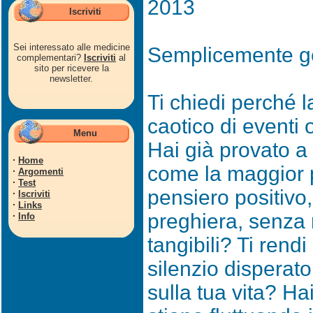
2013
Iscriviti
Sei interessato alle medicine
Semplicemente ge
complementari?
Iscriviti
al
sito per ricevere la
newsletter.
Ti chiedi perché l
caotico di eventi 
Menu
Hai già provato a
·
Home
come la maggior p
·
Argomenti
·
Test
pensiero positivo,
·
Iscriviti
·
Links
preghiera, senza r
·
Info
tangibili? Ti rend
silenzio disperato
sulla tua vita? Ha