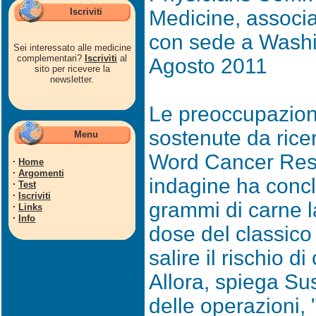
Iscriviti
Medicine, associa
con sede a Wash
Sei interessato alle medicine
complementari?
Iscriviti
al
Agosto 2011
sito per ricevere la
newsletter.
Le preoccupazion
sostenute da rice
Menu
Word Cancer Rese
·
Home
·
Argomenti
indagine ha conc
·
Test
·
Iscriviti
grammi di carne la
·
Links
·
Info
dose del classico 
salire il rischio d
Allora, spiega S
delle operazioni,