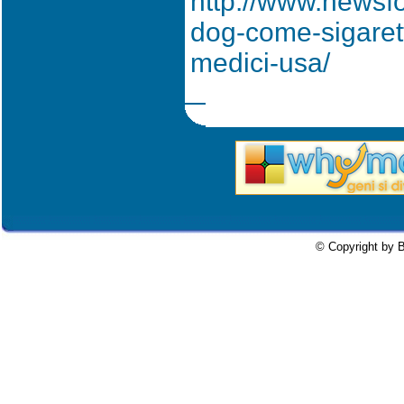
http://www.newsf
dog-come-sigarett
medici-usa/
© Copyright by B