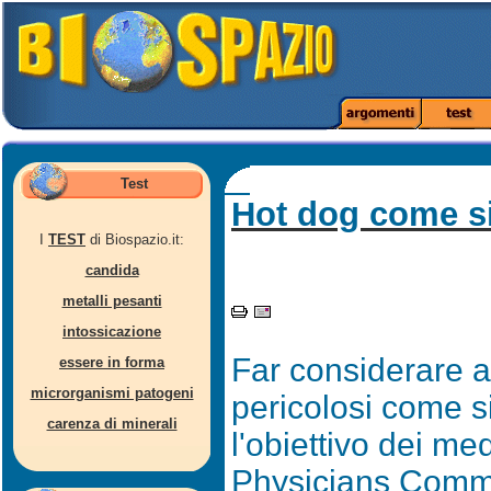
Test
Hot dog come si
I
TEST
di Biospazio.it:
candida
metalli pesanti
intossicazione
Far considerare a
essere in forma
microrganismi patogeni
pericolosi come s
carenza di minerali
l'obiettivo dei med
Physicians Commi