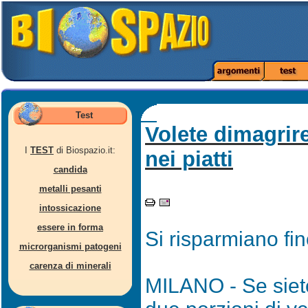
Test
Volete dimagrir
I
TEST
di Biospazio.it:
nei piatti
candida
metalli pesanti
intossicazione
essere in forma
Si risparmiano fin
microrganismi patogeni
carenza di minerali
MILANO - Se siete