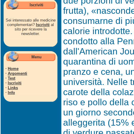
due porzioni di ver
Iscriviti
frutta), «nascond
consumarne di più
Sei interessato alle medicine
complementari?
Iscriviti
al
calorie introdotte
sito per ricevere la
newsletter.
condotto alla Pen
dall'American Jour
Menu
quarantina di uo
·
Home
pranzo e cena, una
·
Argomenti
·
Test
università. Nelle t
·
Iscriviti
·
Links
carote della colaz
·
Info
riso e pollo della
un giorno secondo
alleggerita (15% 
di verdure passate