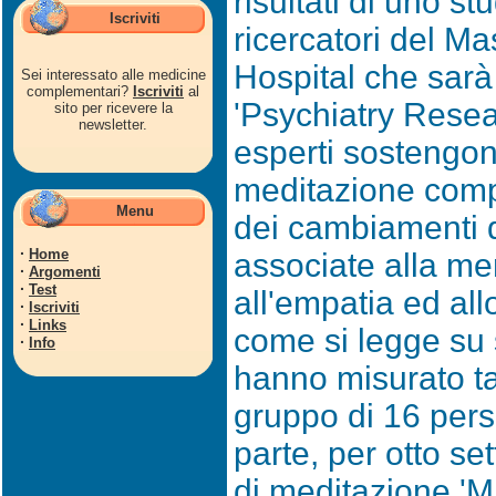
risultati di uno s
Iscriviti
ricercatori del M
Hospital che sarà
Sei interessato alle medicine
complementari?
Iscriviti
al
'Psychiatry Resea
sito per ricevere la
newsletter.
esperti sostengono
meditazione compo
Menu
dei cambiamenti d
·
Home
associate alla me
·
Argomenti
·
Test
all'empatia ed allo
·
Iscriviti
·
Links
come si legge su s
·
Info
hanno misurato ta
gruppo di 16 per
parte, per otto s
di meditazione '