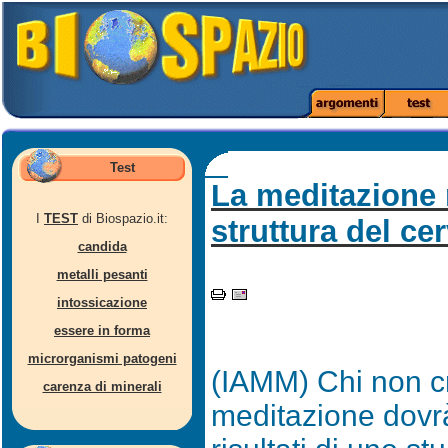
Test
La meditazione 
I
TEST
di Biospazio.it:
struttura del cer
candida
metalli pesanti
intossicazione
essere in forma
microrganismi patogeni
(IAMM) Chi non cr
carenza di minerali
meditazione dovrà 