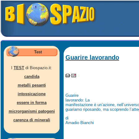
Test
Guarire lavorando
I
TEST
di Biospazio.it:
candida
metalli pesanti
intossicazione
Guarire
lavorando: La
essere in forma
manifestazione è un’azione, nell’univers
guariamo riposando, ma scoprendo l’atteg
microrganismi patogeni
di
carenza di minerali
Amadio Bianchi