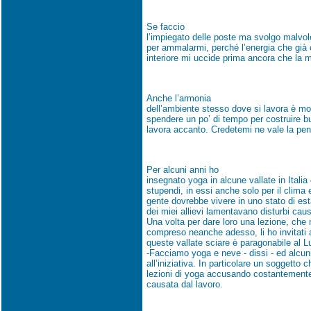
Se faccio
l’impiegato delle poste ma svolgo malvolent
per ammalarmi, perché l’energia che già 
interiore mi uccide prima ancora che la m
Anche l’armonia
dell’ambiente stesso dove si lavora è mo
spendere un po’ di tempo per costruire bu
lavora accanto. Credetemi ne vale la pen
Per alcuni anni ho
insegnato yoga in alcune vallate in Italia
stupendi, in essi anche solo per il clima 
gente dovrebbe vivere in uno stato di est
dei miei allievi lamentavano disturbi ca
Una volta per dare loro una lezione, che
compreso neanche adesso, li ho invitati a
queste vallate sciare è paragonabile al L
-Facciamo yoga e neve - dissi - ed alcun
all’iniziativa. In particolare un soggetto 
lezioni di yoga accusando costantement
causata dal lavoro.