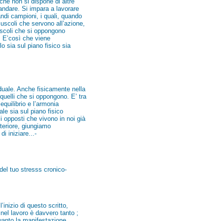
hé non si dispone di altre
 andare. Si impara a lavorare
andi campioni, i quali, quando
uscoli che servono all’azione,
uscoli che si oppongono
. E’così che viene
o sia sul piano fisico sia
duale. Anche fisicamente nella
uelli che si oppongono. E’ tra
equilibrio e l’armonia
ale sia sul piano fisico
i opposti che vivono in noi già
nteriore, giungiamo
i iniziare...-
del tuo stresss cronico-
inizio di questo scritto,
nel lavoro è davvero tanto ;
quanto la manifestazione