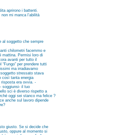
ita aprirono i battenti.
i non mi manca l’abilità
are al soggetto che sempre
quanti chilometri facemmo e
mattina. Permisi loro di
ra avanti per tutto il
 “Fungo” per prendere tutti
issimi ma irradiavamo
l soggetto stressato stava
 così tanta energia
a risposta era ovvia. -
 soggiunsi- il tuo
llo sci è diverso rispetto a
rché oggi sei stanco ma felice ?
ice anche sul lavoro dipende
ore?
sto giusto. Se si decide che
giusto, oppure al momento si