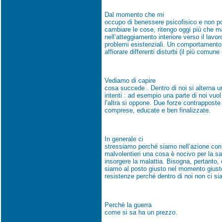
Dal momento che mi
occupo di benessere psicofisico e non p
cambiare le cose, ritengo oggi più che m
nell’atteggiamento interiore verso il lavoro
problemi esistenziali. Un comportamento sb
affiorare differenti disturbi (il più comune 
Vediamo di capire
cosa succede . Dentro di noi si alterna u
intenti : ad esempio una parte di noi vuol 
l’altra si oppone. Due forze contrappos
comprese, educate e ben finalizzate.
In generale ci
stressiamo perché siamo nell’azione con 
malvolentieri una cosa è nocivo per la sa
insorgere la malattia. Bisogna, pertanto
siamo al posto giusto nel momento giusto 
resistenze perché dentro di noi non ci sia
Perchè la guerra
come si sa ha un prezzo.