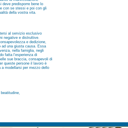
i deve predisporre bene lo
e con se stessi e poi con gli
alità della vostra vita.
tersi al servizio esclusivo
i negative e distruttive.
consapevolezza e dedizione,
oro ad una giusta causa. Essa
enza, nella famiglia, negli
do fatta l’esperienza di
elle sue braccia, consapevoli di
er queste persone il lavoro è
a a modellarsi per mezzo dello
i beatitudine,