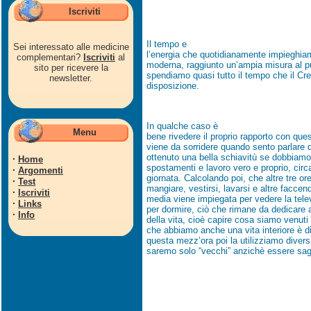
Iscriviti
Il tempo e
Sei interessato alle medicine
l’energia che quotidianamente impieghiamo
complementari?
Iscriviti
al
moderna, raggiunto un’ampia misura al p
sito per ricevere la
spendiamo quasi tutto il tempo che il Cr
newsletter.
disposizione.
In qualche caso è
Menu
bene rivedere il proprio rapporto con ques
viene da sorridere quando sento parlare 
ottenuto una bella schiavitù se dobbiam
·
Home
spostamenti e lavoro vero e proprio, circa
·
Argomenti
giornata. Calcolando poi, che altre tre or
·
Test
mangiare, vestirsi, lavarsi e altre facce
·
Iscriviti
media viene impiegata per vedere la televi
·
Links
per dormire, ciò che rimane da dedicare 
·
Info
della vita, cioè capire cosa siamo venuti
che abbiamo anche una vita interiore è d
questa mezz’ora poi la utilizziamo diver
saremo solo “vecchi” anzichè essere sag