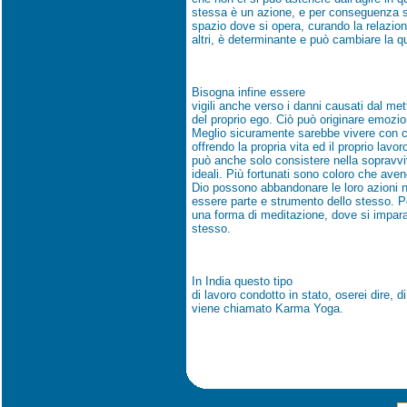
stessa è un azione, e per conseguenza s
spazio dove si opera, curando la relazion
altri, è determinante e può cambiare la qu
Bisogna infine essere
vigili anche verso i danni causati dal met
del proprio ego. Ciò può originare emozion
Meglio sicuramente sarebbe vivere con 
offrendo la propria vita ed il proprio lav
può anche solo consistere nella sopravviv
ideali. Più fortunati sono coloro che aven
Dio possono abbandonare le loro azioni n
essere parte e strumento dello stesso. P
una forma di meditazione, dove si impar
stesso.
In India questo tipo
di lavoro condotto in stato, oserei dire, d
viene chiamato Karma Yoga.