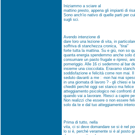
Iniziammo a sciare al
mattino presto, appena gli impianti di risal
Sono anch’io nativo di quelle parti per cu
sugli sci.
Avendo intenzione di
dare loro una lezione di vita, in particol
soffriva di stanchezza cronica, “tirai”
forte tutta la mattina. Su e giù, non so 
quanta energia spendemmo anche solo di 
consumare un pasto frugale e ripresi, anco
pomeriggio. Alle 16 ci sedemmo al bar del
insieme una cioccolata. Eravamo stanch
soddisfazione e felicità come non mai. I
seduto davanti a me : -non hai mai speso
in una giornata di lavoro ? - gli chiesi e l
chiediti perché oggi sei stanco ma felice -
atteggiamento psicologico nei confronti de
quando vai a lavorare. Riesci a capire pe
Non realizzi che essere o non essere fel
solo da te e dal tuo atteggiamento interi
Prima di tutto, nella
vita, ci si deve domandare se si è nel po
lo si è, perché veramente si è al posto 