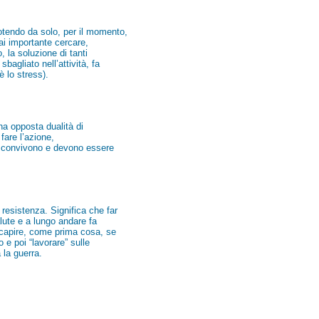
otendo da solo, per il momento,
ai importante cercare,
, la soluzione di tanti
agliato nell’attività, fa
è lo stress).
na opposta dualità di
fare l’azione,
te convivono e devono essere
resistenza. Significa che far
lute e a lungo andare fa
, capire, come prima cosa, se
e poi “lavorare” sulle
 la guerra.