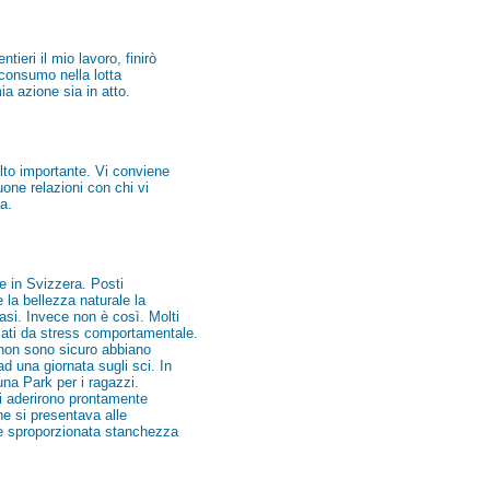
ieri il mio lavoro, finirò
consumo nella lotta
ia azione sia in atto.
lto importante. Vi conviene
one relazioni con chi vi
a.
 e in Svizzera. Posti
e la bellezza naturale la
asi. Invece non è così. Molti
usati da stress comportamentale.
 non sono sicuro abbiano
d una giornata sugli sci. In
una Park per i ragazzi.
i aderirono prontamente
che si presentava alle
e sproporzionata stanchezza