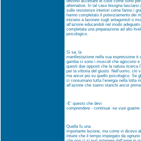
devono accettare le cose come sono perc
alternative. In tal caso bisogna lasciarsi
sulle resistenze interiori come fanno i gr
hanno completato il potenziamento dei m
iniziano a lavorare sugli antagonisti o m
all’azione educandoli nel modo adeguato
completata una preparazione ad alto livell
psicologico.
Si sa, la
manifestazione nella sua espressione è 
gamba ci sono i muscoli che agiscono e q
questi due opposti che la natura ricerca l’
per la vittoria del giusto. Nell’uomo, ciò v
ma ancor più su quello psicologico. Se gl
ci consumano tutta l’energia nella lotta i
all’azione che siamo stanchi ancor prima d
-E’ questo che devi
comprendere - continuai -se vuoi guarire 
Quella fu una
importante lezione, ma come vi dicevo all’
intuire che il tempo impiegato da ognuno 
che non ci si può astenere dall’agire in 