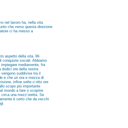
 nel lavoro ha, nella vita
unto che verso questa direzione
eatore ci ha messo a
to aspetto della vita. Mi
di conquiste sociali. Abbiamo
o impiegare mediamente, fra
 dodici ore della nostra
e vengono suddivise tra il
nde e che un ora e mezza di
sione, infine sette o otto ore
allo scopo più importante
 al mondo a fare o scoprire
i circa una mezz’oretta. Se
samente è certo che da vecchi
gi.