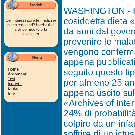
Iscriviti
WASHINGTON - I b
cosiddetta dieta 
Sei interessato alle medicine
complementari?
Iscriviti
al
da anni dal gove
sito per ricevere la
newsletter.
prevenire le malat
vengono confermat
Menu
appena pubblicat
·
Home
seguito questo ti
·
Argomenti
·
Test
per almeno 25 ann
·
Iscriviti
·
Links
appena uscito sull
·
Info
«Archives of Inte
24% di probabilit
colpire da un infa
soffrire di un ictus