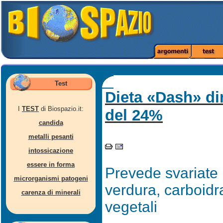
Test
Dieta «Dash» di
I
TEST
di Biospazio.it:
del 24%
candida
metalli pesanti
intossicazione
essere in forma
Prevede svariate p
microrganismi patogeni
verdura, carboidra
carenza di minerali
vegetali