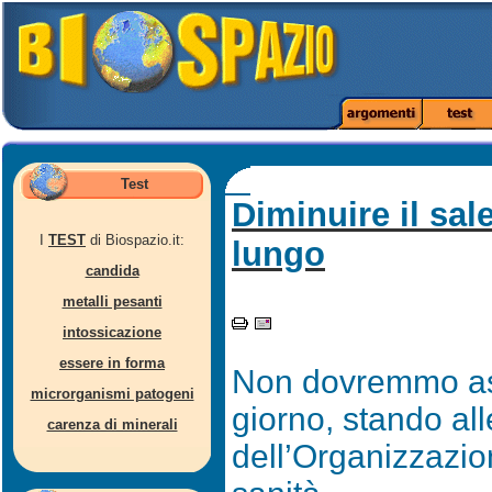
Test
Diminuire il sal
I
TEST
di Biospazio.it:
lungo
candida
metalli pesanti
intossicazione
essere in forma
Non dovremmo ass
microrganismi patogeni
giorno, stando al
carenza di minerali
dell’Organizzazio