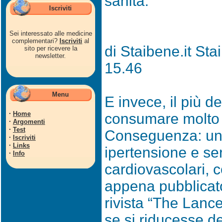
sanità.
Iscriviti
Sei interessato alle medicine
complementari?
Iscriviti
al
di Staibene.it Sta
sito per ricevere la
newsletter.
15.46
Menu
E invece, il più de
·
Home
consumare molto p
·
Argomenti
·
Test
Conseguenza: un r
·
Iscriviti
·
Links
ipertensione e se
·
Info
cardiovascolari, c
appena pubblicato
rivista “The Lanc
se si riducesse d