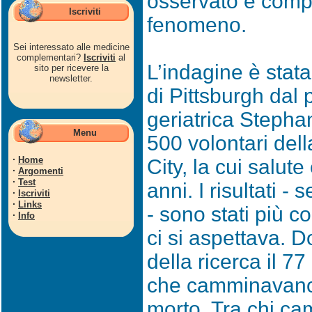
osservato e compr
Iscriviti
fenomeno.
Sei interessato alle medicine
complementari?
Iscriviti
al
L’indagine è stata
sito per ricevere la
newsletter.
di Pittsburgh dal
geriatrica Stepha
Menu
500 volontari dell
·
Home
City, la cui salute
·
Argomenti
·
Test
anni. I risultati -
·
Iscriviti
·
Links
- sono stati più c
·
Info
ci si aspettava. 
della ricerca il 7
che camminavano
morto. Tra chi ca