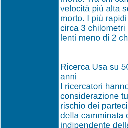
velocità più alta s
morto. I più rapid
circa 3 chilometri
lenti meno di 2 ch
Ricerca Usa su 50
anni
I ricercatori hann
considerazione tutti
rischio dei partec
della camminata è
indipendente dell