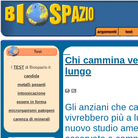
Test
Chi cammina vel
I
TEST
di Biospazio.it:
lungo
candida
metalli pesanti
intossicazione
essere in forma
Gli anziani che c
microrganismi patogeni
vivrebbero più a 
carenza di minerali
nuovo studio ame