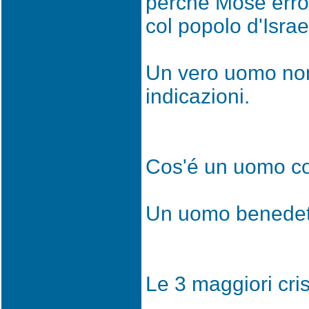
perché Mosé errò 
col popolo d'Israe
Un vero uomo no
indicazioni.
Cos'é un uomo co
Un uomo benedetto
Le 3 maggiori cris