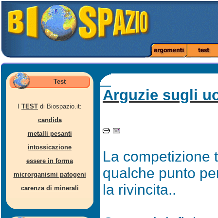
Test
Arguzie sugli u
I
TEST
di Biospazio.it:
candida
metalli pesanti
intossicazione
La competizione t
essere in forma
qualche punto per
microrganismi patogeni
la rivincita..
carenza di minerali