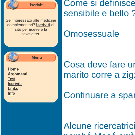
Come si definisce
Iscriviti
sensibile e bello 
Sei interessato alle medicine
complementari?
Iscriviti
al
sito per ricevere la
Omosessuale
newsletter.
Menu
Cosa deve fare u
·
Home
marito corre a zig
·
Argomenti
·
Test
·
Iscriviti
·
Links
Continuare a spa
·
Info
Alcune ricercatri