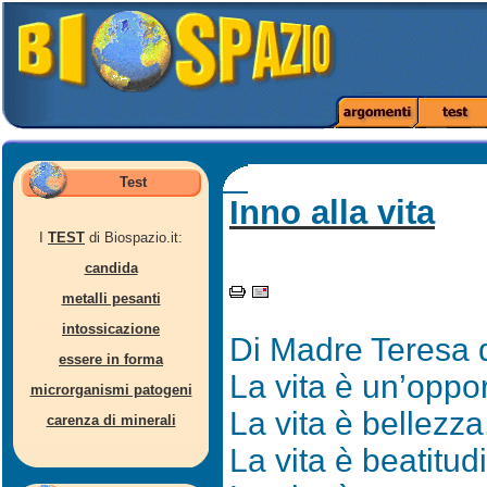
Test
Inno alla vita
I
TEST
di Biospazio.it:
candida
metalli pesanti
intossicazione
Di Madre Teresa d
essere in forma
La vita è un’oppor
microrganismi patogeni
La vita è bellezz
carenza di minerali
La vita è beatitud