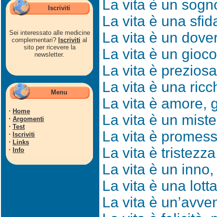
La vita è un sogno
Iscriviti
La vita è una sfida
Sei interessato alle medicine
La vita è un dove
complementari?
Iscriviti
al
sito per ricevere la
La vita è un gioco
newsletter.
La vita è preziosa
La vita è una ric
Menu
La vita è amore, 
·
Home
La vita è un miste
·
Argomenti
·
Test
La vita è promess
·
Iscriviti
·
Links
La vita è tristezz
·
Info
La vita è un inno,
La vita è una lotta
La vita è un’avven