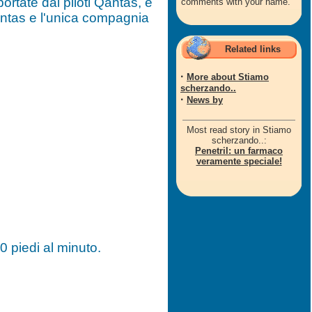
ortate dai piloti Qantas, e
comments with your name.
Qantas e l'unica compagnia
Related links
·
More about Stiamo
scherzando..
·
News by
Most read story in Stiamo
scherzando..:
Penetril: un farmaco
veramente speciale!
0 piedi al minuto.