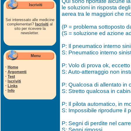
Qui sono riportate alcune la
Iscriviti
le soluzioni in risposta de
aerea tra le maggiori che n
Sei interessato alle medicine
complementari?
Iscriviti
al
(P = problema sottoposto dal
sito per ricevere la
(S = soluzione ed azione ad
newsletter.
P: Il pneumatico interno sini
S: Pneumatico interno sinistr
Menu
P: Volo di prova ok, eccetto
·
Home
S: Auto-atterraggio non insta
·
Argomenti
·
Test
·
Iscriviti
P: Qualcosa di allentato in 
·
Links
·
S: Stretto qualcosa in cabin
Info
P: Il pilota automatico, in 
S: Impossibile riprodurre il 
P: Segni di perdite nel carre
S: Segni rimossi.