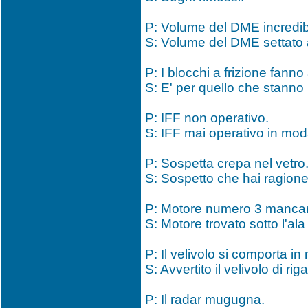
P: Volume del DME incredib
S: Volume del DME settato a l
P: I blocchi a frizione fann
S: E' per quello che stanno l
P: IFF non operativo.
S: IFF mai operativo in mod
P: Sospetta crepa nel vetro
S: Sospetto che hai ragione
P: Motore numero 3 manca
S: Motore trovato sotto l'al
P: Il velivolo si comporta in
S: Avvertito il velivolo di r
P: Il radar mugugna.