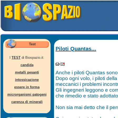
Test
Piloti Quantas...
I
TEST
di Biospazio.it:
candida
Anche i piloti Quantas sono
metalli pesanti
Dopo ogni volo, i piloti del
intossicazione
meccanici i problemi incontr
essere in forma
Gli ingegneri leggono e cor
microrganismi patogeni
che rimedio e stato adottato,
carenza di minerali
Non sia mai detto che il pe