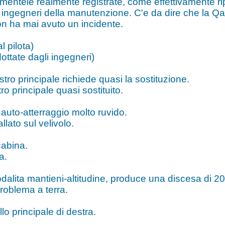
mentele realmente registrate, come effettivamente rip
gli ingegneri della manutenzione. C'e da dire che la 
on ha mai avuto un incidente.
 pilota)
ottate dagli ingegneri)
stro principale richiede quasi la sostituzione.
o principale quasi sostituito.
 auto-atterraggio molto ruvido.
llato sul velivolo.
cabina.
a.
modalita mantieni-altitudine, produce una discesa di 20
problema a terra.
llo principale di destra.