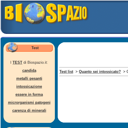
Test
I
TEST
di Biospazio.it:
candida
Test list
>
Quanto sei intossicato?
> Q
metalli pesanti
intossicazione
essere in forma
microrganismi patogeni
carenza di minerali