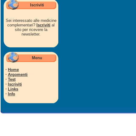
Iscriviti
Sei interessato alle medicine
complementari?
Iscriviti
al
sito per ricevere la
newsletter.
Menu
·
Home
·
Argomenti
·
Test
·
Iscriviti
·
Links
·
Info