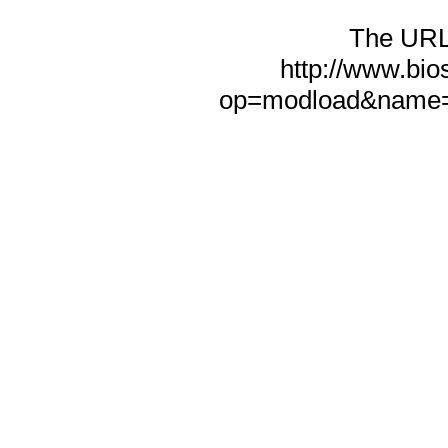
The URL f
http://www.bio
op=modload&name=N