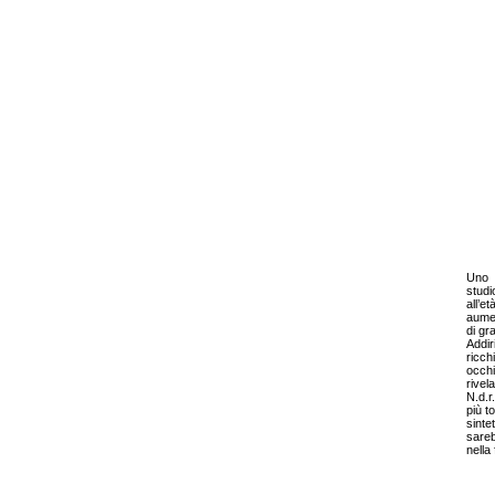
Uno
studi
all’e
aumen
di gra
Addir
ricch
occhi
rivel
N.d.r
più t
sinte
sareb
nella