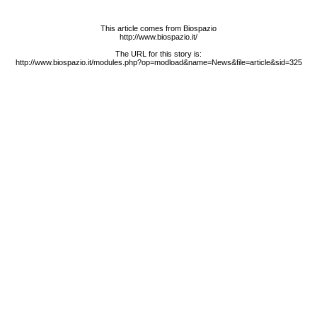
This article comes from Biospazio
http://www.biospazio.it/
The URL for this story is:
http://www.biospazio.it/modules.php?op=modload&name=News&file=article&sid=325