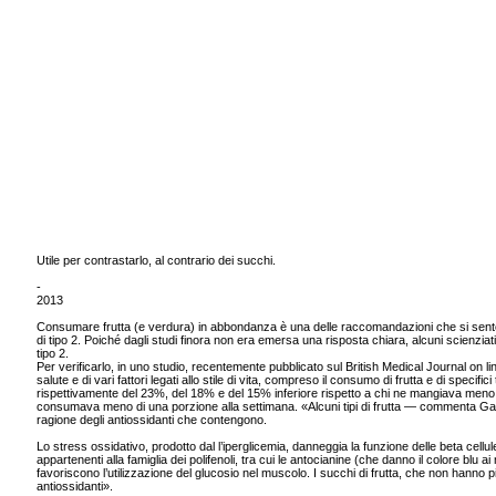
Utile per contrastarlo, al contrario dei succhi.
-
2013
Consumare frutta (e verdura) in abbondanza è una delle raccomandazioni che si senton
di tipo 2. Poiché dagli studi finora non era emersa una risposta chiara, alcuni scienziati, 
tipo 2.
Per verificarlo, in uno studio, recentemente pubblicato sul British Medical Journal on line
salute e di vari fattori legati allo stile di vita, compreso il consumo di frutta e di spec
rispettivamente del 23%, del 18% e del 15% inferiore rispetto a chi ne mangiava meno di 
consumava meno di una porzione alla settimana. «Alcuni tipi di frutta — commenta Gabri
ragione degli antiossidanti che contengono.
Lo stress ossidativo, prodotto dal l’iperglicemia, danneggia la funzione delle beta cellu
appartenenti alla famiglia dei polifenoli, tra cui le antocianine (che danno il colore blu 
favoriscono l’utilizzazione del glucosio nel muscolo. I succhi di frutta, che non hanno p
antiossidanti».