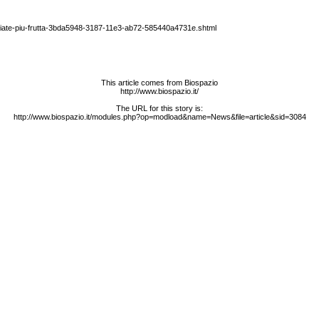
mangiate-piu-frutta-3bda5948-3187-11e3-ab72-585440a4731e.shtml
This article comes from Biospazio
http://www.biospazio.it/
The URL for this story is:
http://www.biospazio.it/modules.php?op=modload&name=News&file=article&sid=3084