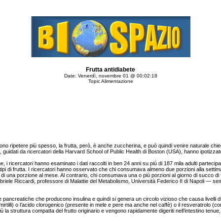
Frutta antidiabete
Date: Venerdì, novembre 01 @ 00:02:18
Topic Alimentazione
o ripetere più spesso, la frutta, però, è anche zuccherina, e può quindi venire naturale c
guidati da ricercatori della Harvard School of Public Health di Boston (USA), hanno ipotizzato che 
, i ricercatori hanno esaminato i dati raccolti in ben 24 anni su più di 187 mila adulti partecipant
ifici tipi di frutta. I ricercatori hanno osservato che chi consumava almeno due porzioni alla sett
una porzione al mese. Al contrario, chi consumava una o più porzioni al giorno di succo di frutt
ele Riccardi, professore di Malattie del Metabolismo, Università Federico II di Napoli — semb
le pancreatiche che producono insulina e quindi si genera un circolo vizioso che causa livelli di 
ai mirtilli) o l’acido clorogenico (presente in mele e pere ma anche nel caffè) o il resveratrolo (
iù la struttura compatta del frutto originario e vengono rapidamente digeriti nell’intestino tenue