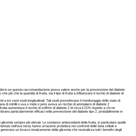
hiedersi se questa raccomandazione possa valere anche per la prevenzione del diabete
più che la quantità di frutta, sia il tipo di frutta a influenzare il rischio di diabete di
i a tre vasti studi longitudinali. Tali studi prevedevano il monitoraggio dello stato di
imana di mirtilli o uva o mele e pere aveva un rischio di ammalarsi di diabete 2
a aumentava il rischio di soffrire di diabete 2 di circa il 21% rispetto a chi ne
rano particolarmente efficaci nella prevenzione del diabete tipo 2, probabilmente in
glicemia sempre più elevati. Le sostanze antiossidanti della frutta, in particolare quelle
contenuto nell’uva nera) hanno un’azione protettiva nei confronti delle beta cellule e
, generano un brusco innalzamento della glicemia che neutralizza tutti i benefici degli