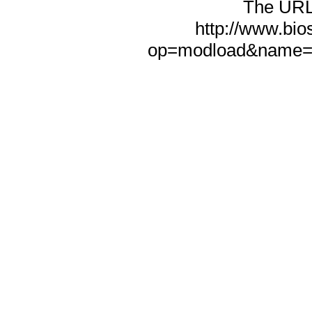
The URL f
http://www.bio
op=modload&name=N