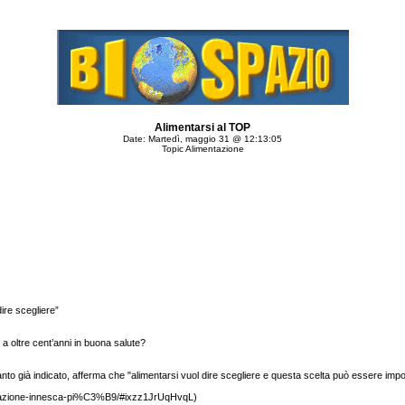
Alimentarsi al TOP
Date: Martedì, maggio 31 @ 12:13:05
Topic Alimentazione
ire scegliere”
 oltre cent’anni in buona salute?
 già indicato, afferma che "alimentarsi vuol dire scegliere e questa scelta può essere importa
mentazione-innesca-pi%C3%B9/#ixzz1JrUqHvqL)