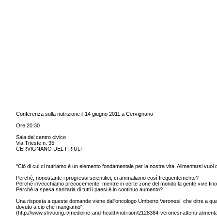
Conferenza sulla nutrizione il 14 giugno 2011 a Cervignano
Ore 20:30
Sala del centro civico
Via Trieste n. 35
CERVIGNANO DEL FRIULI
"Ciò di cui ci nutriamo è un elemento fondamentale per la nostra vita. Alimentarsi vuol d
Perché, nonostante i progressi scientifici, ci ammaliamo così frequentemente?
Perché invecchiamo precocemente, mentre in certe zone del mondo la gente vive fino a
Perché la spesa sanitaria di tutti i paesi è in continuo aumento?
Una risposta a queste domande viene dall'oncologo Umberto Veronesi, che oltre a quanto
dovuto a ciò che mangiamo".
(http://www.shvoong.it/medicine-and-health/nutrition/2128384-veronesi-attenti-ali