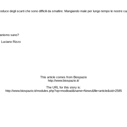
produce degli scarti che sono difficili da smaltire. Mangiando male per lungo tempo le nostr
rganismo sano?
. Luciano Rizzo
This article comes from Biospazio
http://www.biospazio.it/
The URL for this story is:
http://www.biospazio.it/modules.php?op=modload&name=News&file=article&sid=2585