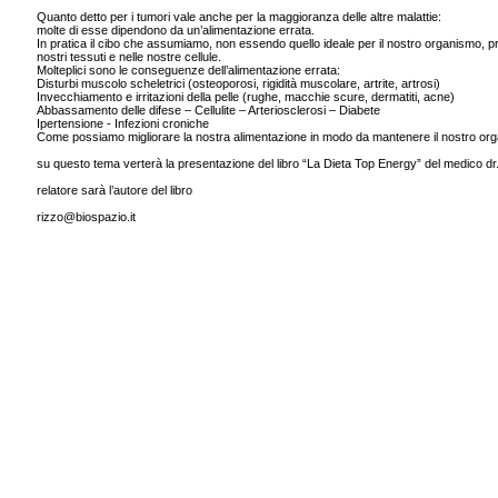
Quanto detto per i tumori vale anche per la maggioranza delle altre malattie:
molte di esse dipendono da un’alimentazione errata.
In pratica il cibo che assumiamo, non essendo quello ideale per il nostro organismo, 
nostri tessuti e nelle nostre cellule.
Molteplici sono le conseguenze dell’alimentazione errata:
Disturbi muscolo scheletrici (osteoporosi, rigidità muscolare, artrite, artrosi)
Invecchiamento e irritazioni della pelle (rughe, macchie scure, dermatiti, acne)
Abbassamento delle difese – Cellulite – Arteriosclerosi – Diabete
Ipertensione - Infezioni croniche
Come possiamo migliorare la nostra alimentazione in modo da mantenere il nostro o
su questo tema verterà la presentazione del libro “La Dieta Top Energy” del medico dr
relatore sarà l’autore del libro
rizzo@biospazio.it