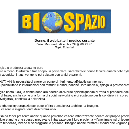
Donne: il web batte il medico curante
Date: Mercoledì, dicembre 29 @ 00:25:43
Topic Editoriali
logica e prudenza a quanto pare
ute o meno, lo utilizza a tale scopo. In particolare, sarebbero le donne le vere amanti delle cyb
quisite, infatti, vengono poi valutate con amici e parenti.
) vi è la necessità di avere un punto di riferimento affidabile su Internet.
 e poi valutano le informazioni con familiari e amici, nonché i loro medici», spiega la profess
i e basta. Ora, le donne sono alla ricerca di diverse opzioni quando si tratta di prendere dec
di base, anche come una forma di social networking e di sostegno per le condizioni in corso e 
rivolgersi», continua la scienziata.
nche nel cyberspazio per poter offrire consulenza a chi ne ha bisogno.
ssere la migliore fonte di informazioni».
cosa da tener presente anche quando potrebbe essere imbarazzante parlare del proprio prob
ute e anche che spesso provavano imbarazzo per il loro problema – l’anonimato nel chiedere 
a tendenza, invece di scoraggiare le persone. Bisogna anche formare i medici che vogliono p