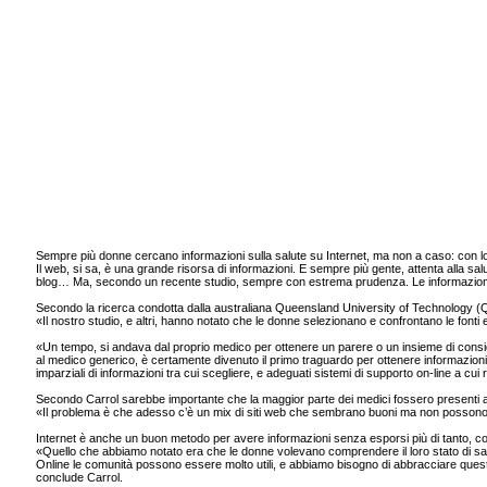
Sempre più donne cercano informazioni sulla salute su Internet, ma non a caso: con 
Il web, si sa, è una grande risorsa di informazioni. E sempre più gente, attenta alla sal
blog… Ma, secondo un recente studio, sempre con estrema prudenza. Le informazioni ac
Secondo la ricerca condotta dalla australiana Queensland University of Technology (QUT
«Il nostro studio, e altri, hanno notato che le donne selezionano e confrontano le fonti
«Un tempo, si andava dal proprio medico per ottenere un parere o un insieme di consigl
al medico generico, è certamente divenuto il primo traguardo per ottenere informazioni 
imparziali di informazioni tra cui scegliere, e adeguati sistemi di supporto on-line a cui 
Secondo Carrol sarebbe importante che la maggior parte dei medici fossero presenti a
«Il problema è che adesso c’è un mix di siti web che sembrano buoni ma non possono e
Internet è anche un buon metodo per avere informazioni senza esporsi più di tanto, 
«Quello che abbiamo notato era che le donne volevano comprendere il loro stato di sal
Online le comunità possono essere molto utili, e abbiamo bisogno di abbracciare quest
conclude Carrol.