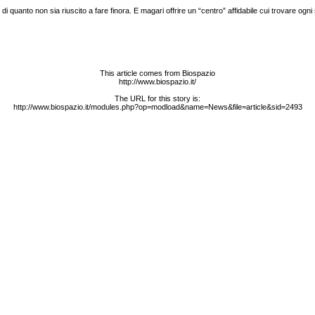
 quanto non sia riuscito a fare finora. E magari offrire un “centro” affidabile cui trovare ogni 
This article comes from Biospazio
http://www.biospazio.it/
The URL for this story is:
http://www.biospazio.it/modules.php?op=modload&name=News&file=article&sid=2493