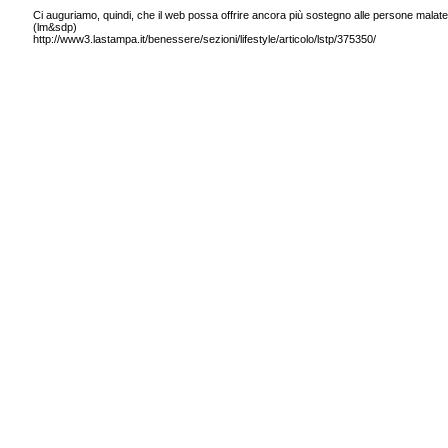
Ci auguriamo, quindi, che il web possa offrire ancora più sostegno alle persone malate di
(lm&sdp)
http://www3.lastampa.it/benessere/sezioni/lifestyle/articolo/lstp/375350/