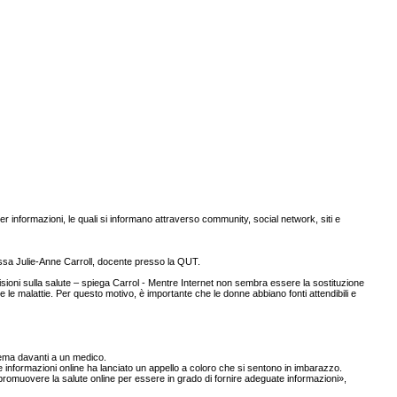
er informazioni, le quali si informano attraverso community, social network, siti e
oressa Julie-Anne Carroll, docente presso la QUT.
isioni sulla salute – spiega Carrol - Mentre Internet non sembra essere la sostituzione
le malattie. Per questo motivo, è importante che le donne abbiano fonti attendibili e
lema davanti a un medico.
informazioni online ha lanciato un appello a coloro che si sentono in imbarazzo.
romuovere la salute online per essere in grado di fornire adeguate informazioni»,