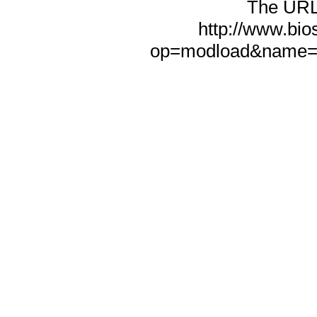
The URL f
http://www.bio
op=modload&name=N