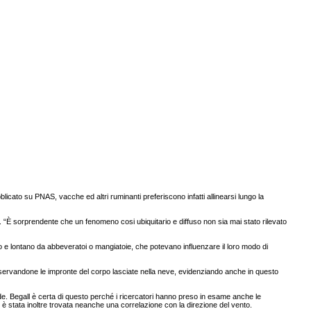
cato su PNAS, vacche ed altri ruminanti preferiscono infatti allinearsi lungo la
“È sorprendente che un fenomeno cosi ubiquitario e diffuso non sia mai stato rilevato
to e lontano da abbeveratoi o mangiatoie, che potevano influenzare il loro modo di
osservandone le impronte del corpo lasciate nella neve, evidenziando anche in questo
e. Begall è certa di questo perché i ricercatori hanno preso in esame anche le
n è stata inoltre trovata neanche una correlazione con la direzione del vento.