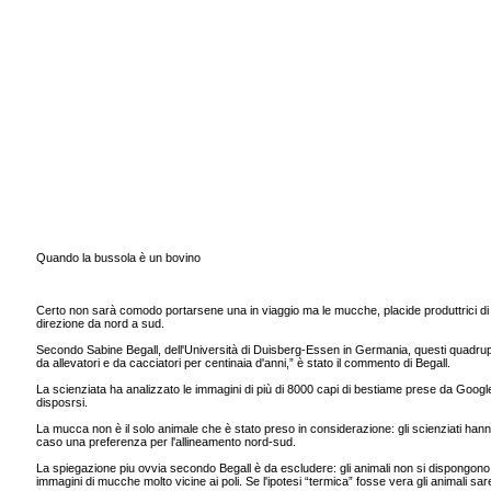
Quando la bussola è un bovino
Certo non sarà comodo portarsene una in viaggio ma le mucche, placide produttrici di l
direzione da nord a sud.
Secondo Sabine Begall, dell'Università di Duisberg-Essen in Germania, questi quadrup
da allevatori e da cacciatori per centinaia d'anni,” è stato il commento di Begall.
La scienziata ha analizzato le immagini di più di 8000 capi di bestiame prese da Google 
disposrsi.
La mucca non è il solo animale che è stato preso in considerazione: gli scienziati han
caso una preferenza per l'allineamento nord-sud.
La spiegazione piu ovvia secondo Begall è da escludere: gli animali non si dispongono 
immagini di mucche molto vicine ai poli. Se l'ipotesi “termica” fosse vera gli animali s