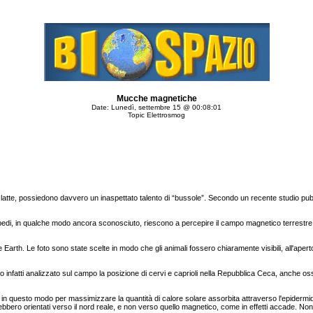
Mucche magnetiche
Date: Lunedì, settembre 15 @ 00:08:01
Topic Elettrosmog
atte, possiedono davvero un inaspettato talento di “bussole”. Secondo un recente studio pubbli
edi, in qualche modo ancora sconosciuto, riescono a percepire il campo magnetico terrestre. 
Earth. Le foto sono state scelte in modo che gli animali fossero chiaramente visibili, all'aper
no infatti analizzato sul campo la posizione di cervi e caprioli nella Repubblica Ceca, anche 
in questo modo per massimizzare la quantità di calore solare assorbita attraverso l'epidermid
arebbero orientati verso il nord reale, e non verso quello magnetico, come in effetti accade. No