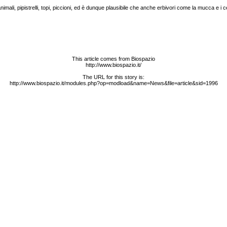
animali, pipistrelli, topi, piccioni, ed è dunque plausibile che anche erbivori come la mucca e 
This article comes from Biospazio
http://www.biospazio.it/
The URL for this story is:
http://www.biospazio.it/modules.php?op=modload&name=News&file=article&sid=1996