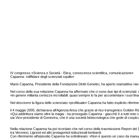
IV congresso «Scienza e Società - Etica, conoscenza scientifica, comunicazione»
Capanna: «diffidare degli scienziati squillo»
Mario Capanna, Presidente della Fondazione Diritti Genetici, ha aperto stamattina i lav
Nel corso della sua relazione Capanna ha affermato che ci sono due tipi di scienziati: q
«in genere millanta certezze incrollabili: quasi sempre lo fa per accontentare i suoi finanz
Nel descivere la figura dello scienziato «profittuale» Capanna ha fatto esplicito rifer
il 4 maggio 2005, dichiarava all'Agenzia Ansa che grazie al riso transgenico Golden Ric
«Qui addirittura siamo oltre la magia - ha proseguito Capanna - giacchè è a tutti noto
sia Vice-presidente di Genextra, che è una società biotecnologica che gode di cospicui
Nella relazione Capanna ha poi ricordato che nel corso della trasmissione Report del 1
tra Veronesi, Ligresti ed altri protagonisti istituzionali lombardi.
Con riferimento all'episodio Capanna ha sottolineato: «Non è questo un caso da manuale