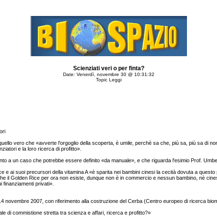
Scienziati veri o per finta?
Date: Venerdì, novembre 30 @ 10:31:32
Topic Leggi
ori
uello vero che «avverte l'orgoglio della scoperta, è umile, perchè sa che, più sa, più sa di non
iatori e la loro ricerca di profitto».
imento a un caso che potrebbe essere definito «da manuale», e che riguarda l'esimio Prof. Umbe
e e ai suoi precursori della vitamina A «è sparita nei bambini cinesi la cecità dovuta a quest
 che il Golden Rice per ora non esiste, dunque non è in commercio e nessun bambino, nè cinese 
 finanziamenti privati».
4 novembre 2007, con riferimento alla costruzione del Cerba (Centro europeo di ricerca biomedi
 di commistione stretta tra scienza e affari, ricerca e profitto?»