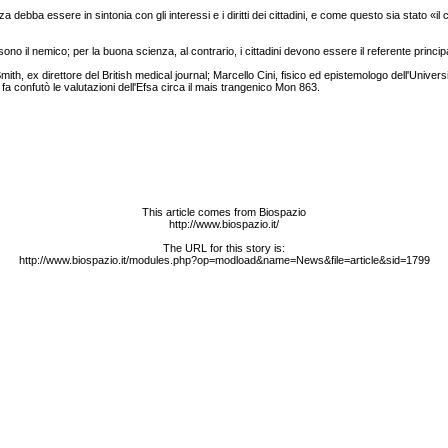
 debba essere in sintonia con gli interessi e i diritti dei cittadini, e come questo sia stato «
sono il nemico; per la buona scienza, al contrario, i cittadini devono essere il referente princip
d Smith, ex direttore del British medical journal; Marcello Cini, fisico ed epistemologo dell'Uni
 fa confutò le valutazioni dell'Efsa circa il mais trangenico Mon 863.
This article comes from Biospazio
http://www.biospazio.it/
The URL for this story is:
http://www.biospazio.it/modules.php?op=modload&name=News&file=article&sid=1799