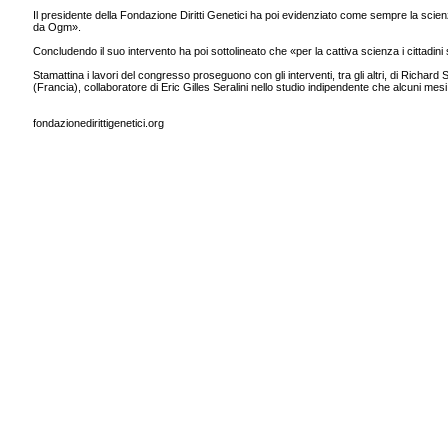
Il presidente della Fondazione Diritti Genetici ha poi evidenziato come sempre la scienza
da Ogm».
Concludendo il suo intervento ha poi sottolineato che «per la cattiva scienza i cittadini 
Stamattina i lavori del congresso proseguono con gli interventi, tra gli altri, di Richar
(Francia), collaboratore di Eric Gilles Seralini nello studio indipendente che alcuni mesi
fondazionedirittigenetici.org