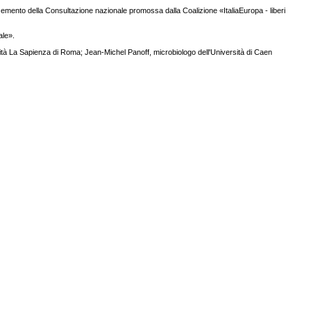
il cemento della Consultazione nazionale promossa dalla Coalizione «ItaliaEuropa - liberi
ale».
versità La Sapienza di Roma; Jean-Michel Panoff, microbiologo dell'Università di Caen