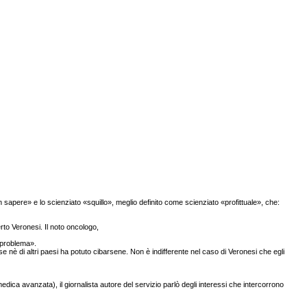
 sapere» e lo scienziato «squillo», meglio definito come scienziato «profittuale», che:
rto Veronesi. Il noto oncologo,
o problema».
nè di altri paesi ha potuto cibarsene. Non è indifferente nel caso di Veronesi che egli
ca avanzata), il giornalista autore del servizio parlò degli interessi che intercorrono