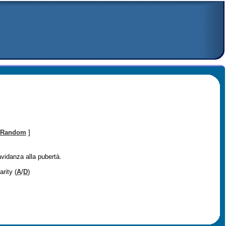
Random
]
avidanza alla pubertà.
arity (
A
/
D
)