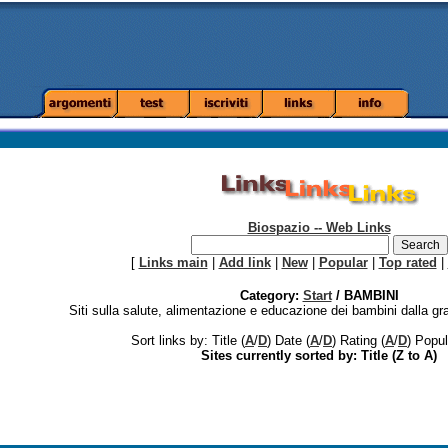
Biospazio -- Web Links
[
Links main
|
Add link
|
New
|
Popular
|
Top rated
|
Category:
Start
/ BAMBINI
Siti sulla salute, alimentazione e educazione dei bambini dalla gr
Sort links by: Title (
A
/
D
) Date (
A
/
D
) Rating (
A
/
D
) Popul
Sites currently sorted by: Title (Z to A)