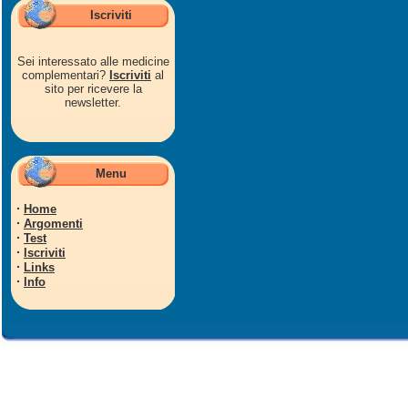
Iscriviti
Sei interessato alle medicine
complementari?
Iscriviti
al
sito per ricevere la
newsletter.
Menu
·
Home
·
Argomenti
·
Test
·
Iscriviti
·
Links
·
Info