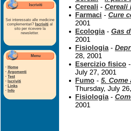
Iscriviti
Cereali
-
Cereali 
Farmaci
-
Cure co
Sei interessato alle medicine
2001
complementari?
Iscriviti
al
sito per ricevere la
Ecologia
-
Gas di
newsletter.
2001
Fisiologia
-
Depr
28, 2001
Menu
Esercizio fisico
·
Home
July 27, 2001
·
Argomenti
·
Test
Fumo
-
5. Come 
·
Iscriviti
·
Links
Thursday, July 26
·
Info
Fisiologia
-
Come
2001