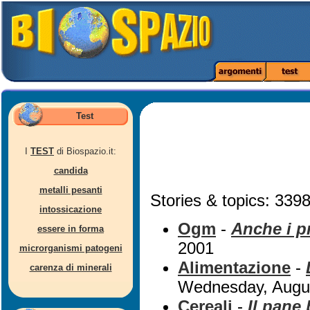
Test
I
TEST
di Biospazio.it:
candida
metalli pesanti
Stories & topics: 3398
intossicazione
Ogm
-
Anche i p
essere in forma
2001
microrganismi patogeni
Alimentazione
-
carenza di minerali
Wednesday, Augus
Cereali
-
Il pane