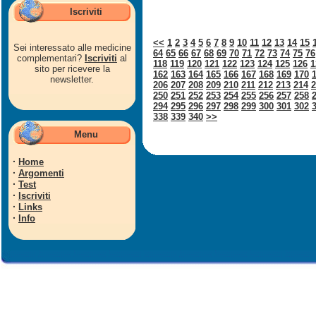
Iscriviti
<<
1
2
3
4
5
6
7
8
9
10
11
12
13
14
15
Sei interessato alle medicine
64
65
66
67
68
69
70
71
72
73
74
75
76
complementari?
Iscriviti
al
118
119
120
121
122
123
124
125
126
1
sito per ricevere la
162
163
164
165
166
167
168
169
170
newsletter.
206
207
208
209
210
211
212
213
214
2
250
251
252
253
254
255
256
257
258
294
295
296
297
298
299
300
301
302
338
339
340
>>
Menu
·
Home
·
Argomenti
·
Test
·
Iscriviti
·
Links
·
Info