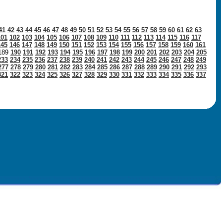
41
42
43
44
45
46
47
48
49
50
51
52
53
54
55
56
57
58
59
60
61
62
63
101
102
103
104
105
106
107
108
109
110
111
112
113
114
115
116
117
145
146
147
148
149
150
151
152
153
154
155
156
157
158
159
160
161
189
190
191
192
193
194
195
196
197
198
199
200
201
202
203
204
205
233
234
235
236
237
238
239
240
241
242
243
244
245
246
247
248
249
277
278
279
280
281
282
283
284
285
286
287
288
289
290
291
292
293
321
322
323
324
325
326
327
328
329
330
331
332
333
334
335
336
337