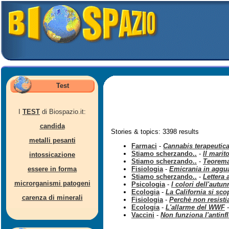
Test
I
TEST
di Biospazio.it:
candida
Stories & topics: 3398 results
metalli pesanti
Farmaci
-
Cannabis terapeutic
Stiamo scherzando..
-
Il marit
intossicazione
Stiamo scherzando..
-
Teorema
essere in forma
Fisiologia
-
Emicrania in agguat
Stiamo scherzando..
-
Lettera 
microrganismi patogeni
Psicologia
-
I colori dell'autu
Ecologia
-
La California si sco
carenza di minerali
Fisiologia
-
Perchè non resisti
Ecologia
-
L'allarme del WWF
-
Vaccini
-
Non funziona l'antinf