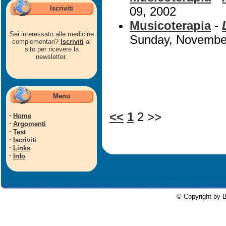
Iscriviti
09, 2002
Musicoterapia
-
Sei interessato alle medicine
Sunday, Novembe
complementari?
Iscriviti
al
sito per ricevere la
newsletter.
Menu
<<
1
2 >>
·
Home
·
Argomenti
·
Test
·
Iscriviti
·
Links
·
Info
© Copyright by B