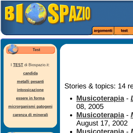
Test
I
TEST
di Biospazio.it:
candida
metalli pesanti
Stories & topics: 14 r
intossicazione
Musicoterapia
-
essere in forma
08, 2005
microrganismi patogeni
Musicoterapia
-
carenza di minerali
August 17, 2002
Musicoterapia
-