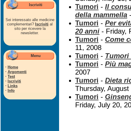
Iscriviti
Tumori
-
Il cons
della mammella
-
Sei interessato alle medicine
Tumori
-
Per evit
complementari?
Iscriviti
al
sito per ricevere la
20 anni
- Friday,
newsletter.
Tumori
-
Come co
11, 2008
Tumori
-
Tumori 
Menu
Tumori
-
Più mag
·
Home
2007
·
Argomenti
·
Test
Tumori
-
Dieta ri
·
Iscriviti
·
Links
Thursday, August
·
Info
Tumori
-
Ginseng
Friday, July 20, 2