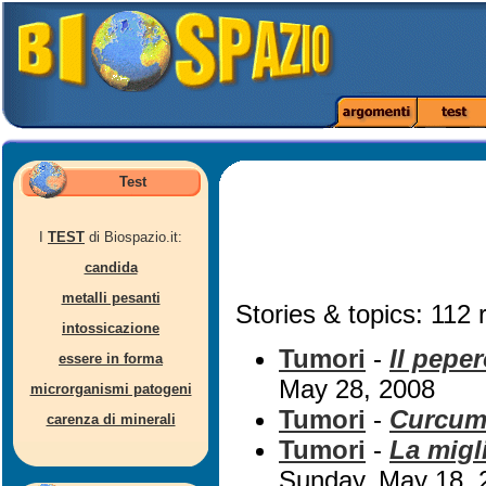
Test
I
TEST
di Biospazio.it:
candida
metalli pesanti
Stories & topics: 112 
intossicazione
Tumori
-
Il pepe
essere in forma
May 28, 2008
microrganismi patogeni
Tumori
-
Curcum
carenza di minerali
Tumori
-
La migli
Sunday, May 18, 