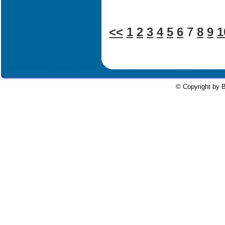
<<
1
2
3
4
5
6
7
8
9
1
© Copyright by B