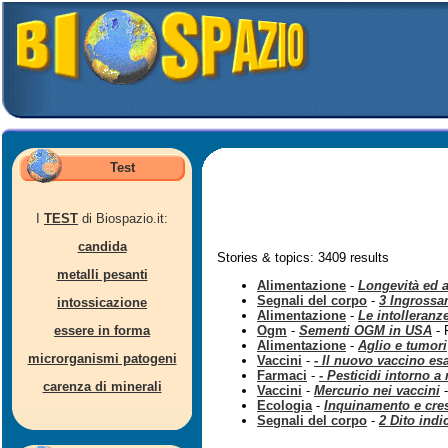
Test
I
TEST
di Biospazio.it:
candida
Stories & topics: 3409 results
metalli pesanti
Alimentazione
-
Longevità ed 
Segnali del corpo
-
3 Ingrossa
intossicazione
Alimentazione
-
Le intolleranz
essere in forma
Ogm
-
Sementi OGM in USA
- 
Alimentazione
-
Aglio e tumori
microrganismi patogeni
Vaccini
-
- Il nuovo vaccino es
Farmaci
-
- Pesticidi intorno a 
carenza di minerali
Vaccini
-
Mercurio nei vaccini
-
Ecologia
-
Inquinamento e cres
Segnali del corpo
-
2 Dito indi