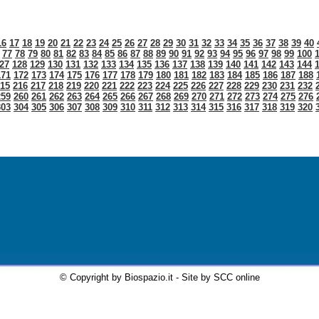
16
17
18
19
20
21
22
23
24
25
26
27
28
29
30
31
32
33
34
35
36
37
38
39
40
77
78
79
80
81
82
83
84
85
86
87
88
89
90
91
92
93
94
95
96
97
98
99
100
27
128
129
130
131
132
133
134
135
136
137
138
139
140
141
142
143
144
171
172
173
174
175
176
177
178
179
180
181
182
183
184
185
186
187
188
15
216
217
218
219
220
221
222
223
224
225
226
227
228
229
230
231
232
259
260
261
262
263
264
265
266
267
268
269
270
271
272
273
274
275
276
303
304
305
306
307
308
309
310
311
312
313
314
315
316
317
318
319
320
© Copyright by Biospazio.it - Site by SCC online