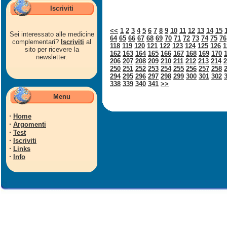
Iscriviti
<<
1
2
3
4
5
6
7
8
9
10
11
12
13
14
15
Sei interessato alle medicine
64
65
66
67
68
69
70
71
72
73
74
75
76
complementari?
Iscriviti
al
118
119
120
121
122
123
124
125
126
1
sito per ricevere la
162
163
164
165
166
167
168
169
170
newsletter.
206
207
208
209
210
211
212
213
214
2
250
251
252
253
254
255
256
257
258
294
295
296
297
298
299
300
301
302
338
339
340
341
>>
Menu
·
Home
·
Argomenti
·
Test
·
Iscriviti
·
Links
·
Info