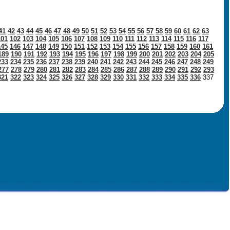
41
42
43
44
45
46
47
48
49
50
51
52
53
54
55
56
57
58
59
60
61
62
63
101
102
103
104
105
106
107
108
109
110
111
112
113
114
115
116
117
145
146
147
148
149
150
151
152
153
154
155
156
157
158
159
160
161
189
190
191
192
193
194
195
196
197
198
199
200
201
202
203
204
205
233
234
235
236
237
238
239
240
241
242
243
244
245
246
247
248
249
277
278
279
280
281
282
283
284
285
286
287
288
289
290
291
292
293
321
322
323
324
325
326
327
328
329
330
331
332
333
334
335
336
337