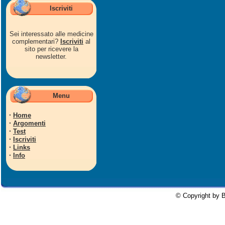
Iscriviti
Sei interessato alle medicine
complementari?
Iscriviti
al
sito per ricevere la
newsletter.
Menu
·
Home
·
Argomenti
·
Test
·
Iscriviti
·
Links
·
Info
© Copyright by B