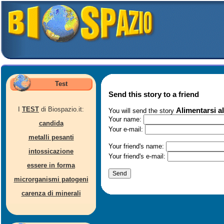
Test
Send this story to a friend
I
TEST
di Biospazio.it:
Alimentarsi a
You will send the story
Your name:
candida
Your e-mail:
metalli pesanti
Your friend's name:
intossicazione
Your friend's e-mail:
essere in forma
microrganismi patogeni
carenza di minerali