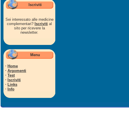
Iscriviti
Sei interessato alle medicine
complementari?
Iscriviti
al
sito per ricevere la
newsletter.
Menu
·
Home
·
Argomenti
·
Test
·
Iscriviti
·
Links
·
Info