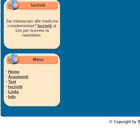
Iscriviti
Sei interessato alle medicine
complementari?
Iscriviti
al
sito per ricevere la
newsletter.
Menu
·
Home
·
Argomenti
·
Test
·
Iscriviti
·
Links
·
Info
© Copyright by B