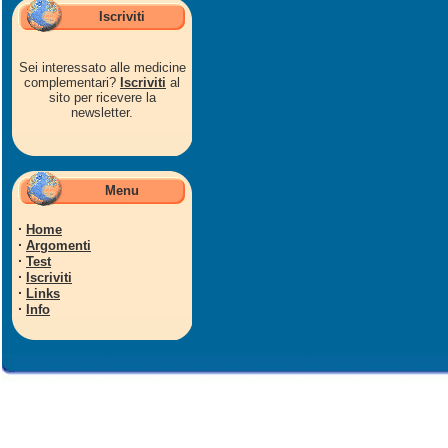
Iscriviti
Sei interessato alle medicine
complementari?
Iscriviti
al
sito per ricevere la
newsletter.
Menu
·
Home
·
Argomenti
·
Test
·
Iscriviti
·
Links
·
Info