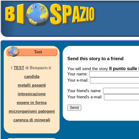
Test
Send this story to a friend
I
TEST
di Biospazio.it:
Il punto sull
You will send the story
Your name:
candida
Your e-mail:
metalli pesanti
Your friend's name:
intossicazione
Your friend's e-mail:
essere in forma
microrganismi patogeni
carenza di minerali