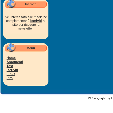
Iscriviti
Sei interessato alle medicine
complementari?
Iscriviti
al
sito per ricevere la
newsletter.
Menu
·
Home
·
Argomenti
·
Test
·
Iscriviti
·
Links
·
Info
© Copyright by B