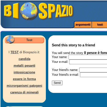
Test
Send this story to a friend
I
TEST
di Biospazio.it:
Il pesce è fon
You will send the story
Your name:
candida
Your e-mail:
metalli pesanti
Your friend's name:
intossicazione
Your friend's e-mail:
essere in forma
microrganismi patogeni
carenza di minerali