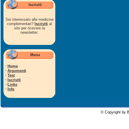
Iscriviti
Sei interessato alle medicine
complementari?
Iscriviti
al
sito per ricevere la
newsletter.
Menu
·
Home
·
Argomenti
·
Test
·
Iscriviti
·
Links
·
Info
© Copyright by B