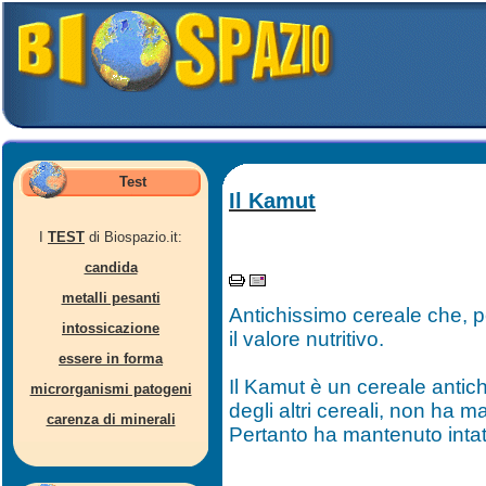
Test
Il Kamut
I
TEST
di Biospazio.it:
candida
metalli pesanti
Antichissimo cereale che, pe
intossicazione
il valore nutritivo.
essere in forma
Il Kamut è un cereale antich
microrganismi patogeni
degli altri cereali, non ha m
carenza di minerali
Pertanto ha mantenuto intatte