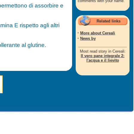
comments with your name.
 permettono di assorbire e
Related links
mina E rispetto agli altri
·
More about Cereali
·
News by
ollerante al glutine.
Most read story in Cereali:
Il vero pane integrale 2:
l'acqua e il lievito