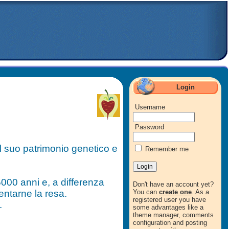
Login
Username
Password
il suo patrimonio genetico e
Remember me
5000 anni e, a differenza
Don't have an account yet?
mentarne la resa.
You can
create one
. As a
registered user you have
.
some advantages like a
theme manager, comments
configuration and posting