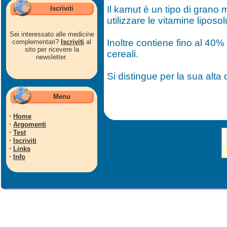
Il kamut è un tipo di grano 
Iscriviti
utilizzare le vitamine liposolu
Sei interessato alle medicine
Inoltre contiene fino al 40% i
complementari?
Iscriviti
al
sito per ricevere la
cereali.
newsletter.
Si distingue per la sua alta d
Menu
·
Home
·
Argomenti
·
Test
·
Iscriviti
·
Links
·
Info