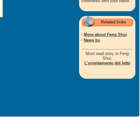
comments with your name.
Related links
·
More about Feng Shui
·
News by
Most read story in Feng
Shui:
L'orientamento del letto