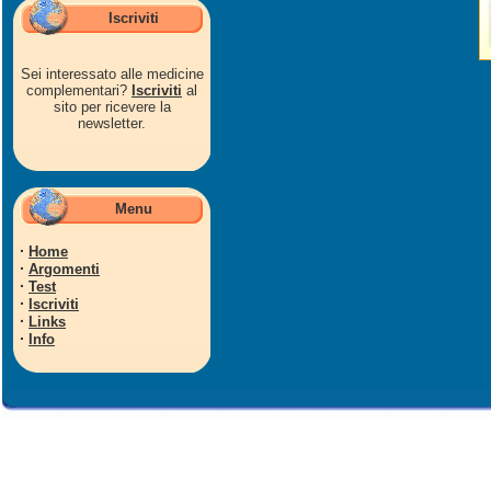
Iscriviti
Sei interessato alle medicine
complementari?
Iscriviti
al
sito per ricevere la
newsletter.
Menu
·
Home
·
Argomenti
·
Test
·
Iscriviti
·
Links
·
Info