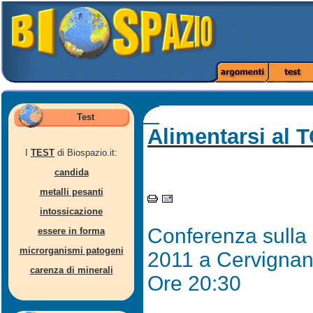
Test
Alimentarsi al 
I
TEST
di Biospazio.it:
candida
metalli pesanti
intossicazione
Conferenza sulla 
essere in forma
microrganismi patogeni
2011 a Cervigna
carenza di minerali
Ore 20:30