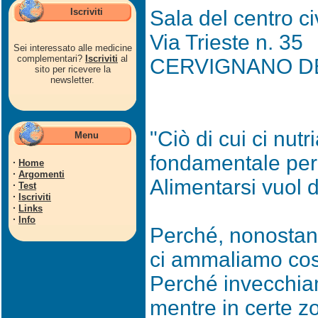
Iscriviti
Sala del centro ci
Via Trieste n. 35
Sei interessato alle medicine
complementari?
Iscriviti
al
CERVIGNANO DE
sito per ricevere la
newsletter.
"Ciò di cui ci nu
Menu
fondamentale per 
·
Home
·
Argomenti
Alimentarsi vuol d
·
Test
·
Iscriviti
·
Links
·
Info
Perché, nonostante
ci ammaliamo cos
Perché invecchi
mentre in certe z