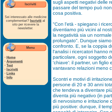
sugli aspetti negativi delle r
Iscriviti
passare del tempo può non es
cosa positiva.
Sei interessato alle medicine
complementari?
Iscriviti
al
"Con l'età - spiegano i ricer
sito per ricevere la
newsletter.
diventiamo più vicini al nos
la negatività sia un normal
prolungato". Dunque siamo p
confronto. E, se la coppia du
Menu
l'analisi i ricercatori hanno
particolare, ogni soggetto d
·
Home
·
Argomenti
'chiave': il partner, un figli
·
Test
vantavano relazioni meno conf
·
Iscriviti
·
Links
·
Info
Scontri e motivi di irritaz
persone di 20 e 30 anni total
che tendeva a diventare più 
diventa più negativo (in par
di nervosismo e irritazione 
più positive: dunque, il tem