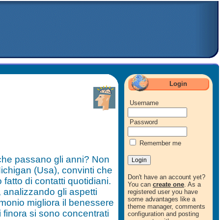
Login
Username
Password
Remember me
a che passano gli anni? Non
Michigan (Usa), convinti che
Don't have an account yet?
fatto di contatti quotidiani.
You can
create one
. As a
 analizzando gli aspetti
registered user you have
some advantages like a
rimonio migliora il benessere
theme manager, comments
i finora si sono concentrati
configuration and posting