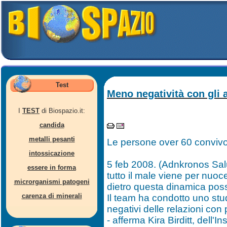
Test
Meno negatività con gli 
I
TEST
di Biospazio.it:
candida
metalli pesanti
Le persone over 60 convivo
intossicazione
5 feb 2008. (Adnkronos Salut
essere in forma
tutto il male viene per nuoc
microrganismi patogeni
dietro questa dinamica possa 
carenza di minerali
Il team ha condotto uno stud
negativi delle relazioni con 
- afferma Kira Birditt, dell'