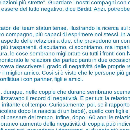
elazioni più strette". Guardare i nostri compagni con oc
sere del tutto negativo, dice Birditt. Anzi, potrebbe
catori del team statunitense, illustrando la ricerca sul 
tro compagno, più capaci di esprimere noi stessi. In a
e aspetto delle relazioni a due, che prevedono un con
iù trasparenti, discutiamo, ci scontriamo, ma impari
ra, le cose sembrano migliorare su tutti i fronti con l
 monitorato le relazioni dei partecipanti in due occasio
oveva descrivere il grado di negatività delle proprie 
o e il miglior amico. Così si è visto che le persone più 
littuali con partner, figli e amici.
ione, dunque, nelle coppie che durano sembrano scemar
izzavano il record di negatività. E per tutti la relazio
irritante col tempo. Curiosamente, poi, se il rapporto 
ticolare dopo la nascita di un bebè), quello con figli
col passare del tempo. Infine, dopo i 60 anni le rela
poraneo aumento della negatività di coppia può indica