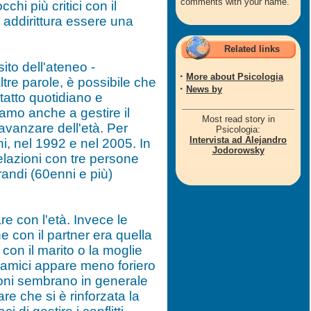
comments with your name.
chi più critici con il
 addirittura essere una
Related links
sito dell'ateneo -
·
More about Psicologia
ltre parole, è possibile che
·
News by
tatto quotidiano e
amo anche a gestire il
Most read story in
'avanzare dell'età. Per
Psicologia:
Intervista ad Alejandro
ni, nel 1992 e nel 2005. In
Jodorowsky
relazioni con tre persone
grandi (60enni e più)
e con l'età. Invece le
ne con il partner era quella
con il marito o la moglie
 e amici appare meno foriero
zioni sembrano in generale
re che si è rinforzata la