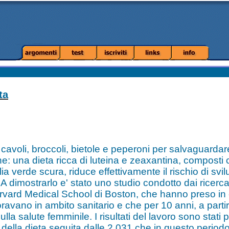
ta
cavoli, broccoli, bietole e peperoni per salvaguardare
: una dieta ricca di luteina e zeaxantina, composti c
oglia verde scura, riduce effettivamente il rischio di svi
A dimostrarlo e' stato uno studio condotto dai ricerc
rvard Medical School di Boston, che hanno preso in 
ravano in ambito sanitario e che per 10 anni, a parti
la salute femminile. I risultati del lavoro sono stati p
 della dieta seguita dalle 2.031 che in questo period