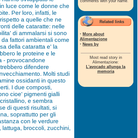
comments with your name.
ti in luce come le donne che
. Per loro, infatti, le
 rispetto a quelle che ne
Related links
nti delle cataratte: nelle
lita' di ammalarsi si sono
·
More about
e da fattori ambientali come
Alimentazione
·
News by
a della cataratta e' la
bbero le proteine e le
Most read story in
illa - provocandone
Alimentazione:
otrebbero difendere
L'avocado allunga la
memoria
l'invecchiamento. Molti studi
itamine ossidanti in questo
erti. I due composti,
no cioe' pigmenti gialli
 cristallino, e sembra
 di questi risultati, si
a, soprattutto per gli
astanza con le verdure
 lattuga, broccoli, zucchini,