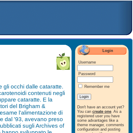
Login
Username
Password
 gli occhi dalle cataratte.
Remember me
arotenoidi contenuti negli
luppare cataratte. E la
atori del Brigham &
Don't have an account yet?
You can
create one
. As a
esame l'alimentazione di
registered user you have
re dal '93, avevano preso
some advantages like a
ubblicati sugli Archives of
theme manager, comments
configuration and posting
o hanno sviluppato le