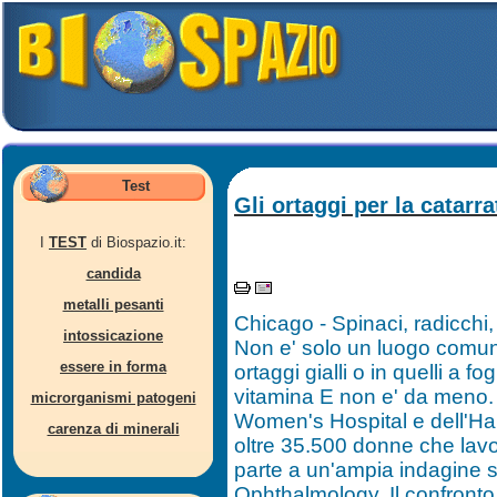
Test
Gli ortaggi per la catarra
I
TEST
di Biospazio.it:
candida
metalli pesanti
Chicago - Spinaci, radicchi, 
intossicazione
Non e' solo un luogo comune
essere in forma
ortaggi gialli o in quelli a f
vitamina E non e' da meno. 
microrganismi patogeni
Women's Hospital e dell'Ha
carenza di minerali
oltre 35.500 donne che lavo
parte a un'ampia indagine sul
Ophthalmology. Il confronto