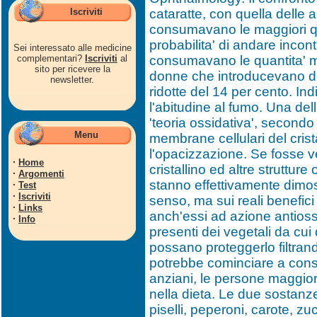
Iscriviti
cataratte, con quella delle 
consumavano le maggiori quan
probabilita' di andare incont
Sei interessato alle medicine
complementari?
Iscriviti
al
consumavano le quantita' min
sito per ricevere la
donne che introducevano di p
newsletter.
ridotte del 14 per cento. In
l'abitudine al fumo. Una del
'teoria ossidativa', secondo
Menu
membrane cellulari del crista
l'opacizzazione. Se fosse ve
·
Home
cristallino ed altre struttur
·
Argomenti
stanno effettivamente dimostr
·
Test
·
Iscriviti
senso, ma sui reali benefici
·
Links
anch'essi ad azione antiossi
·
Info
presenti dei vegetali da cui 
possano proteggerlo filtrando
potrebbe cominciare a consid
anziani, le persone maggio
nella dieta. Le due sostanze 
piselli, peperoni, carote, z