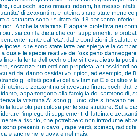
altre, i cui occhi sono rimasti indenni, ha messo infat
tita' di zeaxantina e luteina siano state meno colpite
ro a cataratta sono risultate del 18 per cento inferiori
ori. Anche la vitamina E appare protettiva nei confro
iu', sia con la dieta che con supplementi, le probabi
dipendentemente dall'eta', dalle condizioni di salute, 
le ipotesi che sono state fatte per spiegare la compars
 la quale le specie reattive dell'ossigeno danneggere
llino - la lente dell'occhio che si trova dietro la pup
ro, sostanze nutrienti con proprieta' antiossidanti p
e oculari dal danno ossidativo, tipico, ad esempio, del
ando gli effetti positivi della vitamina E e di altre v
 di luteina e zeaxantina si avevano finora pochi dati c
dante, appartengono alla famiglia dei carotenoidi, so
deriva la vitamina A: sono gli unici che si trovano nel
 la luce blu pericolosa per le sue strutture. Sulla base
erare l'impiego di supplementi di luteina e zeaxantin
rmente a rischio, che potrebbero non introdurne abb
sono presenti in cavoli, rape verdi, spinaci, radicchi,
ucca e anche nelle uova e nel mais.