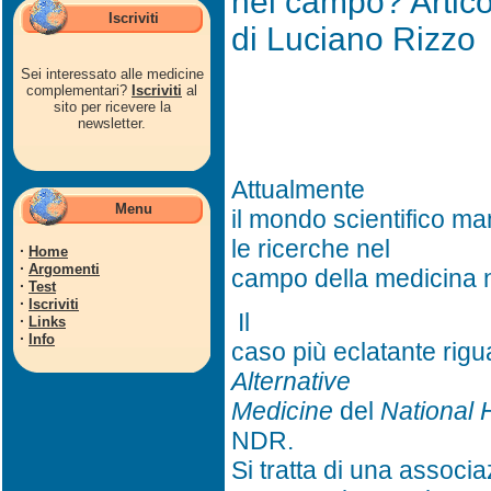
nel campo? Artico
Iscriviti
di Luciano Rizzo
Sei interessato alle medicine
complementari?
Iscriviti
al
sito per ricevere la
newsletter.
Attualmente
Menu
il mondo scientifico ma
le ricerche nel
·
Home
·
Argomenti
campo della medicina 
·
Test
·
Iscriviti
Il
·
Links
·
Info
caso più eclatante rigua
Alternative
Medicine
del
National 
NDR.
Si tratta di una assoc