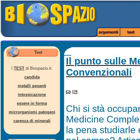
Test
Il punto sulle 
I
TEST
di Biospazio.it:
Convenzionali
candida
metalli pesanti
intossicazione
essere in forma
Chi si stà occup
microrganismi patogeni
Medicine Complem
carenza di minerali
la pena studiarle 