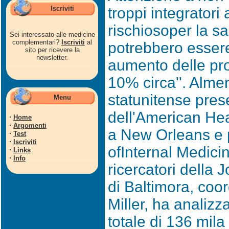
Iscriviti
troppi integratori 
rischiosoper la s
Sei interessato alle medicine
complementari?
Iscriviti
al
potrebbero essere
sito per ricevere la
newsletter.
aumento delle prob
10% circa''. Alm
statunitense pres
Menu
dell'American Hea
·
Home
·
Argomenti
a New Orleans e p
·
Test
·
Iscriviti
ofInternal Medici
·
Links
·
Info
ricercatori della
di Baltimora, coo
Miller, ha analizz
totale di 136 mila