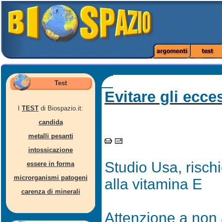
Test
Evitare gli ecce
I
TEST
di Biospazio.it:
candida
metalli pesanti
intossicazione
Studio Usa, rischi
essere in forma
microrganismi patogeni
alla vitamina E
carenza di minerali
Attenzione a non 