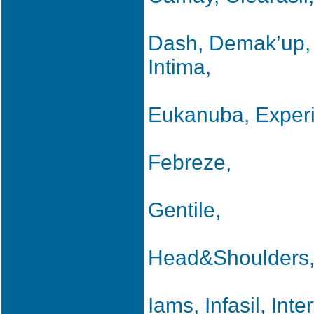
Dash, Demak’up, 
Intima,
Eukanuba, Exper
Febreze,
Gentile,
Head&Shoulders
Iams, Infasil, Inter