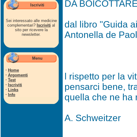
DA BOICOTTAR
Iscriviti
Sei interessato alle medicine
dal libro "Guida a
complementari?
Iscriviti
al
sito per ricevere la
Antonella de Pao
newsletter.
Menu
·
Home
l rispetto per la 
·
Argomenti
·
Test
pensarci bene, tra
·
Iscriviti
·
Links
·
quella che ne ha
Info
A. Schweitzer