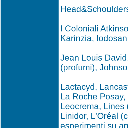
Head&Schoulder
I Coloniali Atkinso
Karinzia, Iodosan,
Jean Louis David,
(profumi), Johns
Lactacyd, Lancast
La Roche Posay, L
Leocrema, Lines (
Linidor, L'Oréal (
esperimenti su an