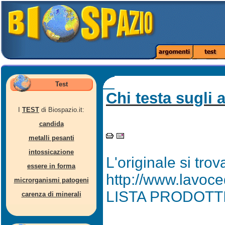
Test
Chi testa sugli 
I
TEST
di Biospazio.it:
candida
metalli pesanti
intossicazione
L'originale si trov
essere in forma
http://www.lavoced
microrganismi patogeni
LISTA PRODOTTI
carenza di minerali