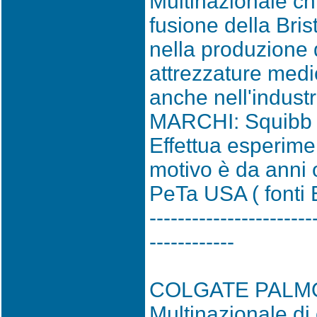
Multinazionale ch
fusione della Bri
nella produzione d
attrezzature medic
anche nell'indust
MARCHI: Squibb d
Effettua esperime
motivo è da anni 
PeTa USA ( fonti 
-----------------------
------------
COLGATE PALM
Multinazionale di