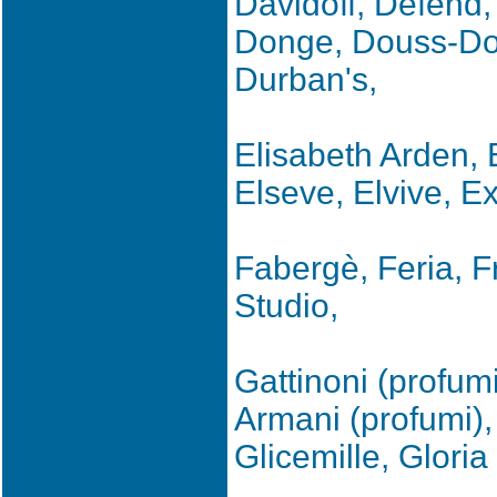
Davidoff, Defend,
Donge, Douss-Dou
Durban's,
Elisabeth Arden, E
Elseve, Elvive, E
Fabergè, Feria, Fr
Studio,
Gattinoni (profumi
Armani (profumi), 
Glicemille, Gloria