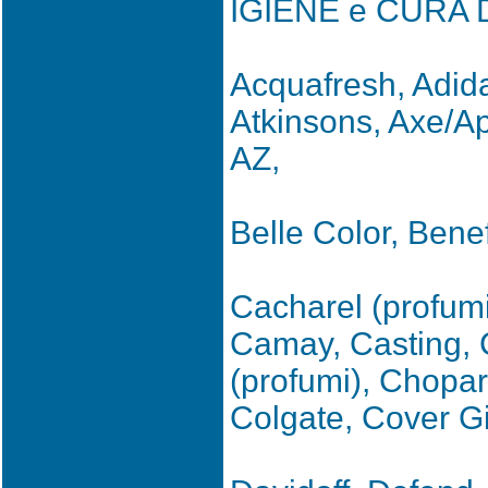
IGIENE e CURA
Acquafresh, Adidas
Atkinsons, Axe/Apo
AZ,
Belle Color, Benef
Cacharel (profumi
Camay, Casting, C
(profumi), Chopard
Colgate, Cover Gi