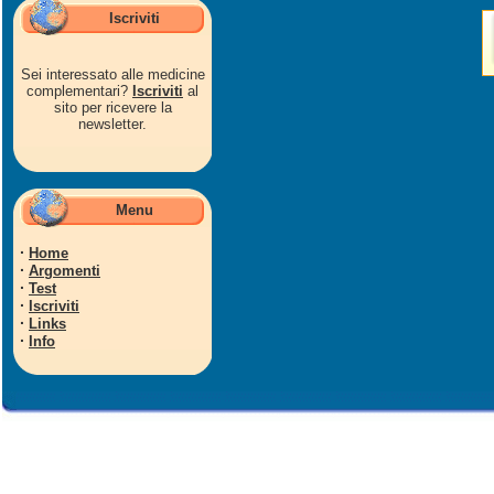
Iscriviti
Sei interessato alle medicine
complementari?
Iscriviti
al
sito per ricevere la
newsletter.
Menu
·
Home
·
Argomenti
·
Test
·
Iscriviti
·
Links
·
Info