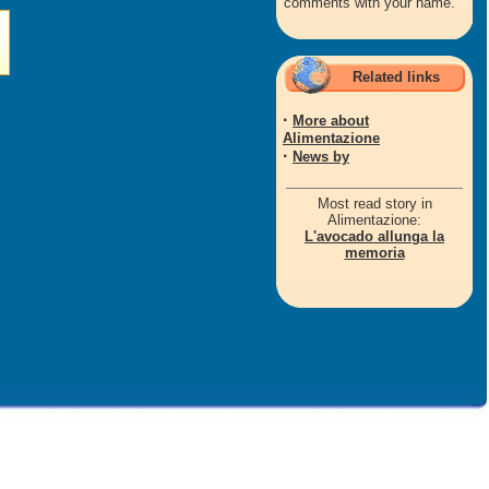
comments with your name.
Related links
·
More about
Alimentazione
·
News by
Most read story in
Alimentazione:
L'avocado allunga la
memoria